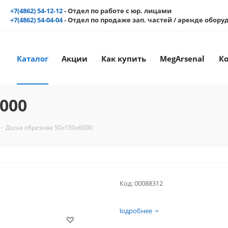
+7(4862) 54-12-12
- Отдел по работе с юр. лицами
+7(4862) 54-04-04
- Отдел по продаже зап. частей / аренде обор
Каталог
Акции
Как купить
MegArsenal
К
000
-
Доска обрезная 50х150х6000
Код:
00088312
Подробнее