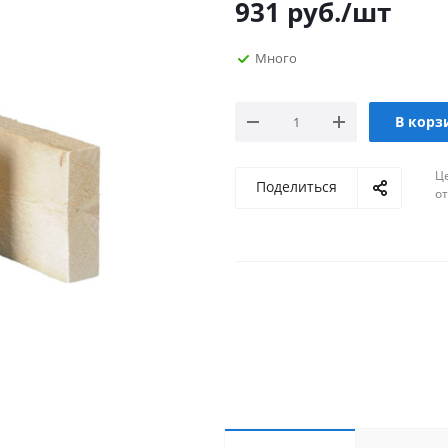
931
руб.
/шт
Много
В корз
Ц
Поделиться
о