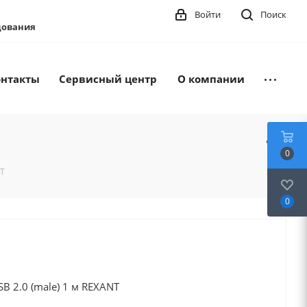
Войти
Поиск
удования
онтакты
Сервисный центр
О компании
T
0
NT
0
SB 2.0 (male) 1 м REXANT