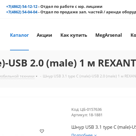
+7(4862) 54-12-12
- Отдел по работе с юр. лицами
+7(4862) 54-04-04
- Отдел по продаже зап. частей / аренде обор
Каталог
Акции
Как купить
MegArsenal
К
)-USB 2.0 (male) 1 м REXAN
 мобильной техники
-
Шнур USB 3.1 type C (male)-USB 2.0 (male) 1 м REXA
Код:
ЦБ-0157636
Артикул:
18-1881
Шнур USB 3.1 type C (male)-U
Подробнее