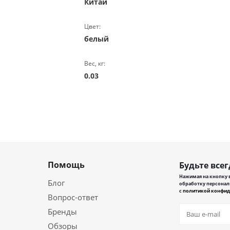
Китай
Цвет:
белый
Вес, кг:
0.03
Помощь
Будьте всег
Нажимая на кнопку в
Блог
обработку персонал
с
политикой конфид
Вопрос-ответ
Бренды
Обзоры