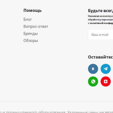
Помощь
Будьте всег
Нажимая на кнопку в
Блог
обработку персонал
с
политикой конфид
Вопрос-ответ
Бренды
Обзоры
Оставайтес
ого и промышленного оборудования. Указанные цены не явл