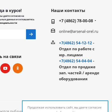
да в курсе!
Наши контакты
ы даете согласие на
ьных данных и соглашаетесь
+7 (4862) 78-00-08
енциальности
online@arsenal-orel.ru
+7(4862) 54-12-12
-
Отдел по работе с
юр. лицами
ь на связи
+7(4862) 54-04-04
-
Отдел по продаже
зап. частей / аренде
оборудования
Продолжая использовать сайт, вы даете согласие
яются публичной офертой и могут быть изменены.