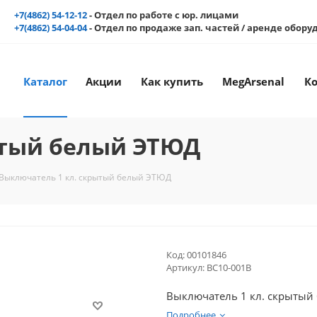
+7(4862) 54-12-12
- Отдел по работе с юр. лицами
+7(4862) 54-04-04
- Отдел по продаже зап. частей / аренде обор
Каталог
Акции
Как купить
MegArsenal
К
ытый белый ЭТЮД
Выключатель 1 кл. скрытый белый ЭТЮД
Код:
00101846
Артикул:
ВС10-001В
Выключатель 1 кл. скрыты
Подробнее