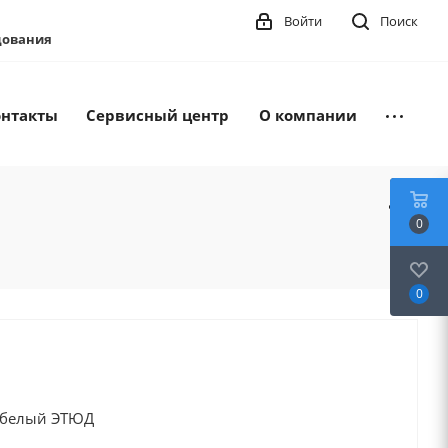
Войти
Поиск
удования
онтакты
Сервисный центр
О компании
0
0
й белый ЭТЮД