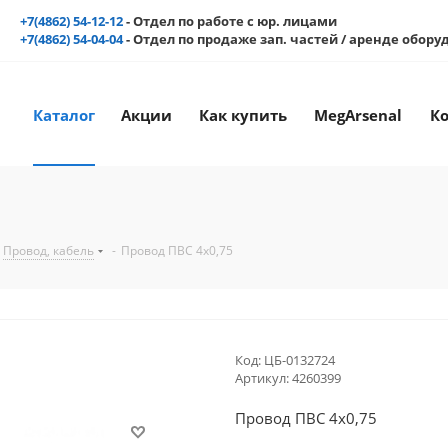
+7(4862) 54-12-12
- Отдел по работе с юр. лицами
+7(4862) 54-04-04
- Отдел по продаже зап. частей / аренде обор
Каталог
Акции
Как купить
MegArsenal
К
Провод, кабель
-
Провод ПВС 4х0,75
Код:
ЦБ-0132724
Артикул:
4260399
Провод ПВС 4х0,75