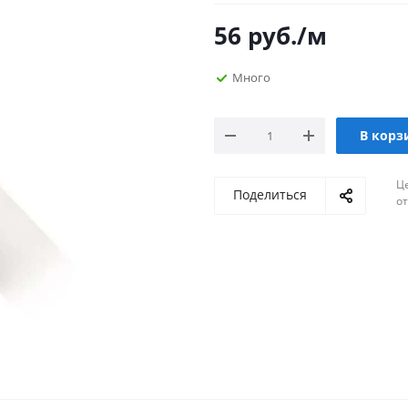
56
руб.
/м
Много
В корз
Ц
Поделиться
о