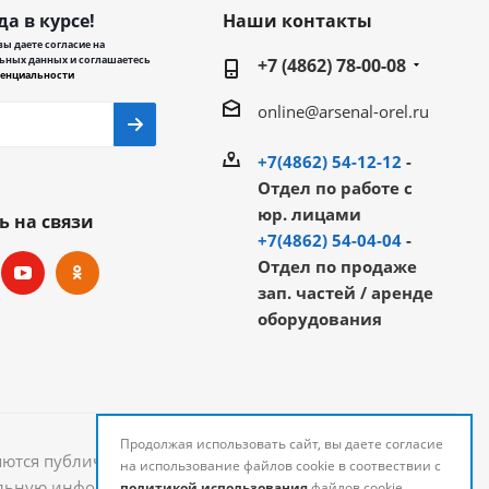
да в курсе!
Наши контакты
ы даете согласие на
ьных данных и соглашаетесь
+7 (4862) 78-00-08
енциальности
online@arsenal-orel.ru
+7(4862) 54-12-12
-
Отдел по работе с
юр. лицами
ь на связи
+7(4862) 54-04-04
-
Отдел по продаже
зап. частей / аренде
оборудования
Продолжая использовать сайт, вы даете согласие
яются публичной офертой и могут быть изменены.
на использование файлов cookie в соотвествии с
уальную информацию о стоимости и наличии товаров
политикой использования
файлов cookie.