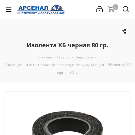
0
Изолента ХБ черная 80 гр.
Главная
-
Каталог
-
Электрика
-
Изоляционные материалы(изолента,термоусадка и др)
-
Изолента ХБ
черная 80 гр.