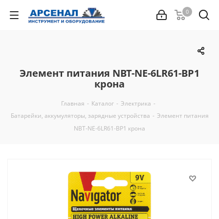
0
Элемент питания NBT-NE-6LR61-BP1
крона
Главная
-
Каталог
-
Электрика
-
Батарейки, аккумуляторы, зарядные устройства
-
Элемент питания
NBT-NE-6LR61-BP1 крона