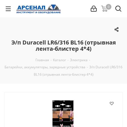
0
Э/п Duracell LR6/316 BL16 (отрывная
лента-блистер 4*4)
Главная
-
Каталог
-
Электрика
-
Батарейки, аккумуляторы, зарядные устройства
-
Э/п Duracell LR6/316
BL16 (отрывная лента-блистер 4*4)