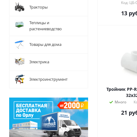
Код: ЦБ-
Тракторы
13
руб
Теплицы и
растениеводство
Товары для дома
Электрика
Электроинструмент
Тройник PP-R
32х3
Много
К
21
руб