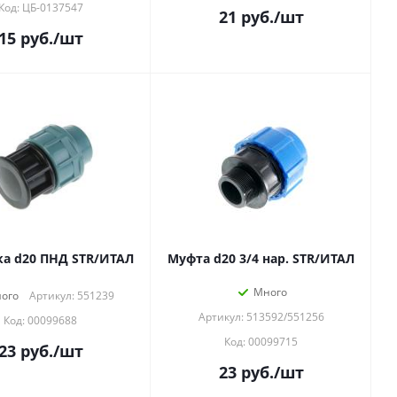
Код: ЦБ-0137547
21
руб.
/шт
15
руб.
/шт
а d20 ПНД STR/ИТАЛ
Муфта d20 3/4 нар. STR/ИТАЛ
Много
ого
Артикул: 551239
Артикул: 513592/551256
Код: 00099688
Код: 00099715
23
руб.
/шт
23
руб.
/шт