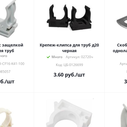
с защелкой
Крепеж-клипса для труб д20
Скоб
я труб
черная
однола
ного
Много
Артикул: 02720ч
D-CF16-K41-100
Арти
Код: ЦБ-0126699
085057
3.60
руб.
/шт
б.
/шт
3