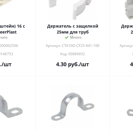
штейн) 16 с
Держатель с защелкой
Держ
eerPlast
25мм для труб
2
ного
Много
0000002506
Артикул: CTA10D-CF25-K41-100
Артику
0146753
Код: 00084932
.
/шт
4.30
руб.
/шт
4