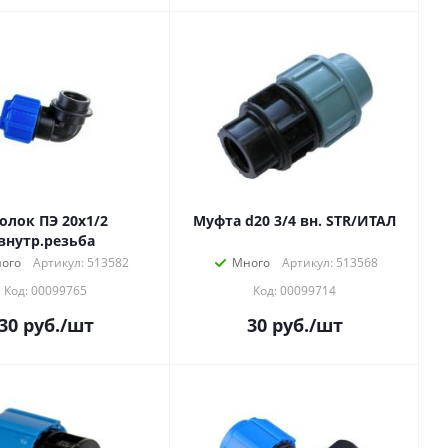
олок ПЭ 20х1/2
Муфта d20 3/4 вн. STR/ИТАЛ
внутр.резьба
ого
Артикул: 513582
Много
Артикул: 513568
Код: 00099765
Код: 00099714
30
руб.
/шт
30
руб.
/шт