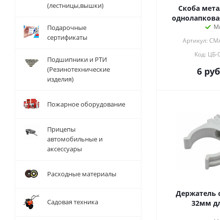
(лестницы,вышки)
Скоба мета
однолапкова
М
Подарочные
сертификаты
Артикул: CM
Код: ЦБ-
Подшипники и РТИ
(Резинотехнические
6
руб
изделия)
Пожарное оборудование
Прицепы
автомобильные и
аксессуары
Расходные материалы
Держатель 
Садовая техника
32мм дл