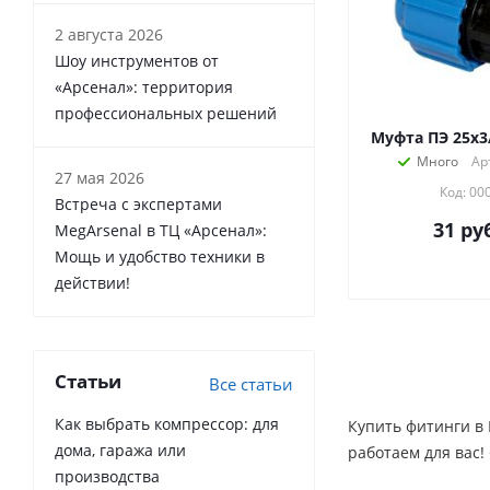
2 августа 2026
Шоу инструментов от
«Арсенал»: территория
профессиональных решений
Муфта ПЭ 25х3/
Много
Ар
27 мая 2026
Код: 00
Встреча с экспертами
31
руб
MegArsenal в ТЦ «Арсенал»:
Мощь и удобство техники в
действии!
Статьи
Все статьи
Как выбрать компрессор: для
Купить фитинги в 
дома, гаража или
работаем для вас! 
производства