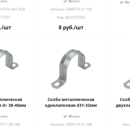
ного
Много
Мн
D-CF32-K41-050
Артикул: CMAT10-21-100
117471
Код: ЦБ-0137545
.
/шт
8
руб.
/шт
ллическая
Скоба металлическая
Скоб
 d= 38-40мм
однолапковая d31-32мм
двухл
ного
Много
AT11-38-100
Артикул: CMAT10-31-100
Арти