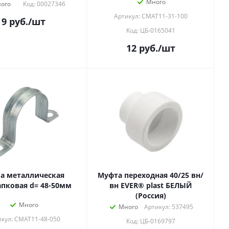
Много
ого
Код: 00027346
Артикул: CMAT11-31-100
9
руб.
/шт
Код: ЦБ-0165041
12
руб.
/шт
а металлическая
Муфта переходная 40/25 вн/
апковая d= 48-50мм
вн EVER® plast БЕЛЫЙ
(Россия)
Много
Много
Артикул: 537495
кул: CMAT11-48-050
Код: ЦБ-0169797