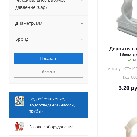
давление (бар)
Диаметр, мм:
Бренд
Держатель 
16мм дл
М
Артикул: CTA10
Сбросить
Код: 00
3.20
ру
Водообеспечение,
водоотведение (насосы,
трубы)
Газовое оборудование