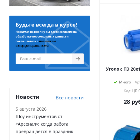
Будьте всегда в курсе!
Нажимая на кнопку вы даете согласие на
обработку персональных данных и
соглашаетесь с
политикой
конфиденциальности
Уголок ПЭ 20х1
Много
Ар
Код: ЦБ-
Новости
Все новости
28
руб
5 августа 2026
Шоу инструментов от
«Арсенал»: когда работа
превращается в праздник