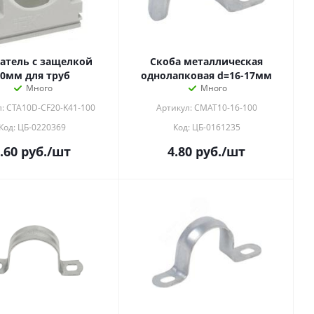
атель с защелкой
Скоба металлическая
0мм для труб
однолапковая d=16-17мм
Много
Много
л: CTA10D-CF20-K41-100
Артикул: CMAT10-16-100
Код: ЦБ-0220369
Код: ЦБ-0161235
.60
руб.
/шт
4.80
руб.
/шт