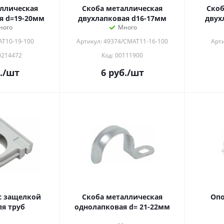
ллическая
Скоба металлическая
Скоб
я d=19-20мм
двухлапковая d16-17мм
двух
ного
Много
AT10-19-100
Артикул: 49374/CMAT11-16-100
Арти
0214472
Код: 00111900
.
/шт
6
руб.
/шт
с защелкой
Скоба металлическая
Опо
я труб
однолапковая d= 21-22мм