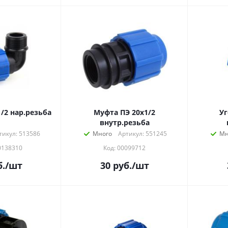
/2 нар.резьба
Муфта ПЭ 20х1/2
Уг
внутр.резьба
тикул: 513586
Много
Артикул: 551245
Мн
0138310
Код: 00099712
.
/шт
30
руб.
/шт