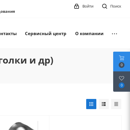
Войти
Поиск
удования
онтакты
Сервисный центр
О компании
олки и др)
0
0