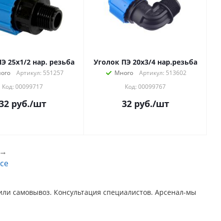
Э 25х1/2 нар. резьба
Уголок ПЭ 20х3/4 нар.резьба
ого
Артикул: 551257
Много
Артикул: 513602
Код: 00099717
Код: 00099767
32
руб.
/шт
32
руб.
/шт
→
се
 или самовывоз. Консультация специалистов. Арсенал-мы