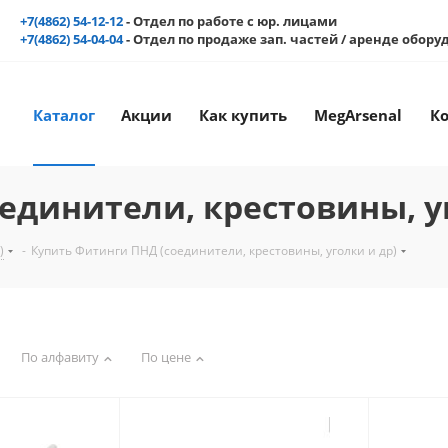
+7(4862) 54-12-12
- Отдел по работе с юр. лицами
+7(4862) 54-04-04
- Отдел по продаже зап. частей / аренде обор
Каталог
Акции
Как купить
MegArsenal
К
единители, крестовины, уг
)
-
Купить Фитинги ПНД (соединители, крестовины, уголки и др)
По алфавиту
По цене