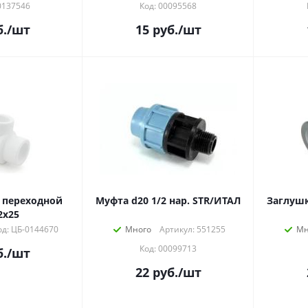
0137546
Код: 00095568
.
/шт
15
руб.
/шт
 переходной
Муфта d20 1/2 нар. STR/ИТАЛ
Заглушк
2х25
од: ЦБ-0144670
Много
Артикул: 551255
Мн
Код: 00099713
.
/шт
22
руб.
/шт