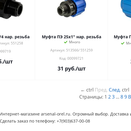
4 нар. резьба
Муфта ПЭ 25х1" нар. резьба
Муфта П
Много
тикул: 551258
Мн
Артикул: 513566/ 551259
099719
Код: 00099721
.
/шт
31
руб.
/шт
←
ctrl
Пред.
След.
ctrl
Страницы:
1
2
3
...
8
9
В
Интернет-магазине arsenal-orel.ru. Огромный выбор. Доставка
Сделать заказ по телефону: +7(903)637-00-08