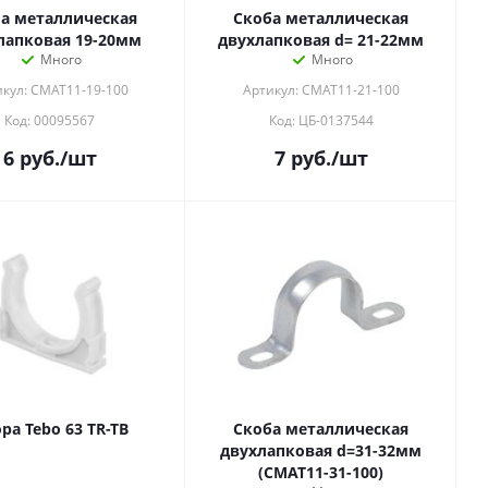
а металлическая
Скоба металлическая
лапковая 19-20мм
двухлапковая d= 21-22мм
Много
Много
кул: CMAT11-19-100
Артикул: CMAT11-21-100
Код: 00095567
Код: ЦБ-0137544
6
руб.
/шт
7
руб.
/шт
ра Tebo 63 TR-TB
Скоба металлическая
двухлапковая d=31-32мм
(CMAT11-31-100)