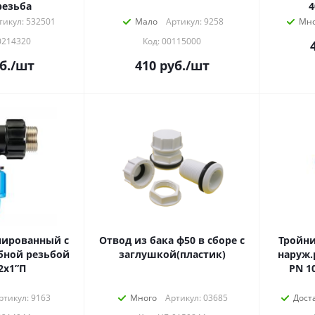
резьба
4
тикул: 532501
Мало
Артикул: 9258
Мно
0214320
Код: 00115000
б.
/шт
410
руб.
/шт
ированный с
Отвод из бака ф50 в сборе с
Тройн
бной резьбой
заглушкой(пластик)
наруж.
2x1”П
PN 1
ртикул: 9163
Много
Артикул: 03685
Дост