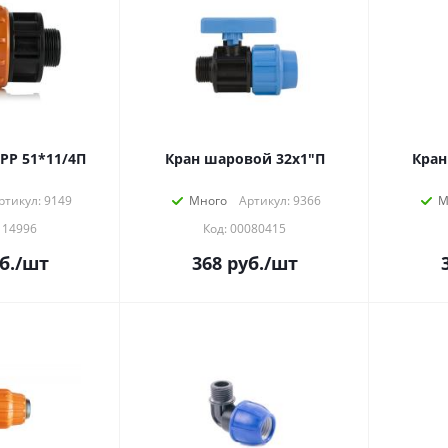
РР 51*11/4П
Кран шаровой 32х1"П
Кран
ртикул: 9149
Много
Артикул: 9366
М
114996
Код: 00080415
б.
/шт
368
руб.
/шт