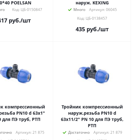
0*40 POELSAN
наруж. KEXING
го
Код: ЦБ-0150847
Много
Артикул: 06045
Код: ЦБ-0138457
417
руб.
/шт
435
руб.
/шт
ик компрессионный
Тройник компрессионный
резьба PN10 d 63х1"
наруж.резьба PN10 d
0 для ПЭ труб, РТП
63х11/2" PN 10 для ПЭ труб,
РТП
аточно
Артикул: 21 875
Достаточно
Артикул: 21 879