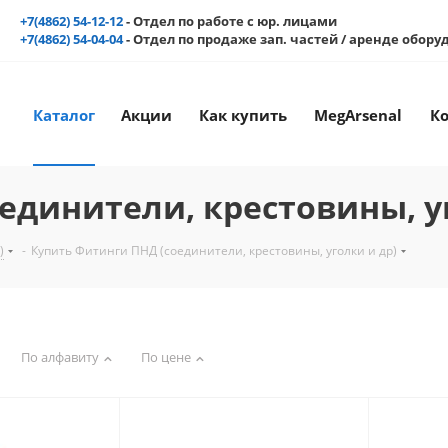
+7(4862) 54-12-12
- Отдел по работе с юр. лицами
+7(4862) 54-04-04
- Отдел по продаже зап. частей / аренде обор
Каталог
Акции
Как купить
MegArsenal
К
единители, крестовины, уг
)
-
Купить Фитинги ПНД (соединители, крестовины, уголки и др)
По алфавиту
По цене