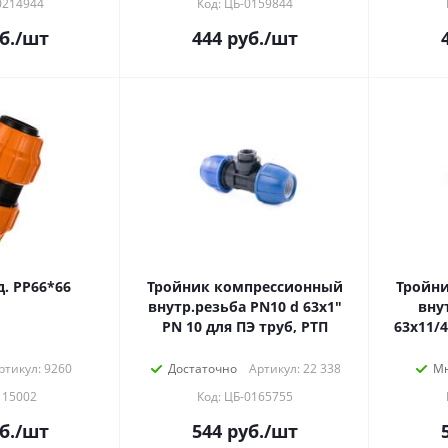
0214944
Код: ЦБ-0159844
б.
/шт
444
руб.
/шт
. РР66*66
Тройник компрессионный
Тройн
внутр.резьба PN10 d 63х1"
вну
PN 10 для ПЭ труб, РТП
63х11/4
ртикул: 9260
Достаточно
Артикул: 22 338
Мн
115002
Код: ЦБ-0165755
б.
/шт
544
руб.
/шт