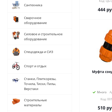
Код: ЦБ-
Сантехника
444
ру
Сварочное
оборудование
Силовое и строительное
оборудование
Спецодежда и СИЗ
Спорт и отдых
Муфта соед
Станки, Плиткорезы,
Точила, Тиски, Пилы,
Верстаки
Много
А
Код: 00
Строительные
материалы
510
ру