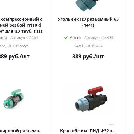
 компрессионный с
Угольник ПЭ разъемный 63
ней резбой PN10 d
(14/1)
4" для ПЭ труб, РТП
ого
Артикул: 22 064
Много
Артикул: 503393
Код: ЦБ-0165555
Код: ЦБ-0161424
389
руб.
/шт
389
руб.
/шт
шаровой разъемн.
Кран обжим. ПНД Ф32 х 1