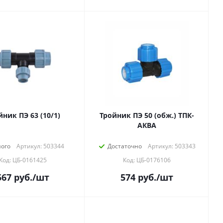
йник ПЭ 63 (10/1)
Тройник ПЭ 50 (обж.) ТПК-
АКВА
ого
Артикул: 503344
Достаточно
Артикул: 503343
Код: ЦБ-0161425
Код: ЦБ-0176106
567
руб.
/шт
574
руб.
/шт