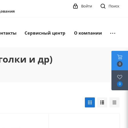
Войти
Поиск
удования
онтакты
Сервисный центр
О компании
олки и др)
0
0