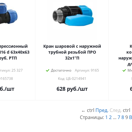
прессионный
Кран шаровой с наружной
трубной резьбой ПРО
ко
руб, РТП
32x1”П
наруж
дл
тикул: 25 327
Достаточно
Артикул: 9165
Мн
0165738
Код: ЦБ-0214941
б.
/шт
628
руб.
/шт
←
ctrl
Пред.
След.
ctrl
Страницы:
1
2
...
7
8
9
В