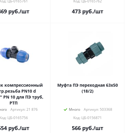
Код: ЦБ-0165761
Код: ЦБ-0165762
469
руб.
/шт
473
руб.
/шт
ик компрессионный
Муфта ПЭ переходная 63x50
тр.резьба PN10 d
(18/2)
" PN 10 для ПЭ труб,
РТП
ого
Артикул: 21 876
Много
Артикул: 503368
Код: ЦБ-0165756
Код: ЦБ-0156871
554
руб.
/шт
566
руб.
/шт