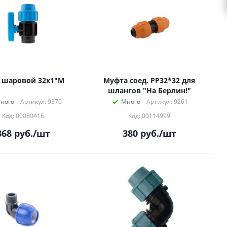
 шаровой 32х1"М
Муфта соед. РР32*32 для
шлангов "На Берлин!"
ного
Артикул: 9370
Много
Артикул: 9261
Код: 00080416
Код: 00114999
368
руб.
/шт
380
руб.
/шт