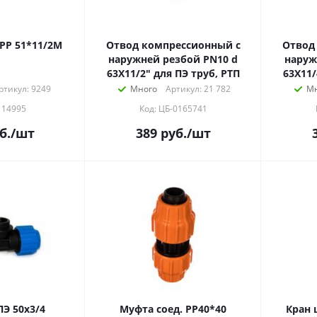
РР 51*11/2М
Отвод компрессионный с
Отвод
наружней резбой PN10 d
наруж
63X11/2" для ПЭ труб, РТП
63X11/
ртикул: 9249
Много
Артикул: 21 782
Мн
114995
Код: ЦБ-0165741
б.
/шт
389
руб.
/шт
Э 50х3/4
Муфта соед. РР40*40
Кран 