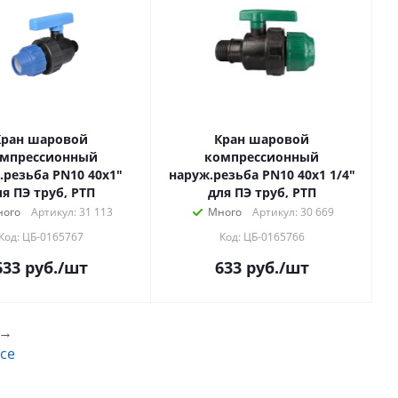
Кран шаровой
Кран шаровой
мпрессионный
компрессионный
.резьба PN10 40х1"
наруж.резьба PN10 40х1 1/4"
я ПЭ труб, РТП
для ПЭ труб, РТП
ого
Артикул: 31 113
Много
Артикул: 30 669
Код: ЦБ-0165767
Код: ЦБ-0165766
633
руб.
/шт
633
руб.
/шт
→
се