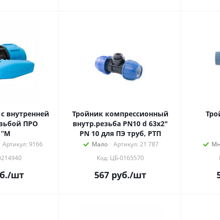
с внутренней
Тройник компрессионный
Тро
зьбой ПРО
внутр.резьба PN10 d 63х2"
1”М
PN 10 для ПЭ труб, РТП
Артикул: 9166
Мало
Артикул: 21 787
Мн
0214940
Код: ЦБ-0165570
б.
/шт
567
руб.
/шт