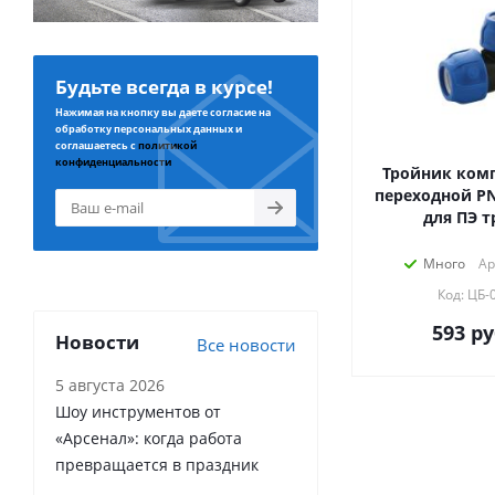
Будьте всегда в курсе!
Нажимая на кнопку вы даете согласие на
обработку персональных данных и
соглашаетесь с
политикой
конфиденциальности
Тройник ком
переходной PN16 d 63х40х63
для ПЭ т
Много
Ар
Код: ЦБ-
593
ру
Новости
Все новости
5 августа 2026
Шоу инструментов от
«Арсенал»: когда работа
превращается в праздник