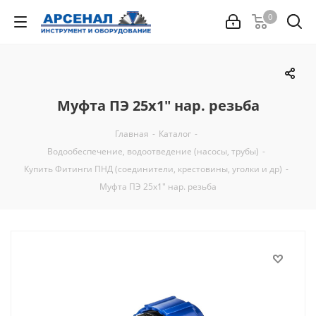
0
Муфта ПЭ 25х1" нар. резьба
Главная
-
Каталог
-
Водообеспечение, водоотведение (насосы, трубы)
-
Купить Фитинги ПНД (соединители, крестовины, уголки и др)
-
Муфта ПЭ 25х1" нар. резьба