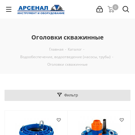
0
Оголовки скважинные
Главная
-
Каталог
-
Водообеспечение, водоотведение (насосы, трубы)
-
Оголовки скважинные
Фильтр