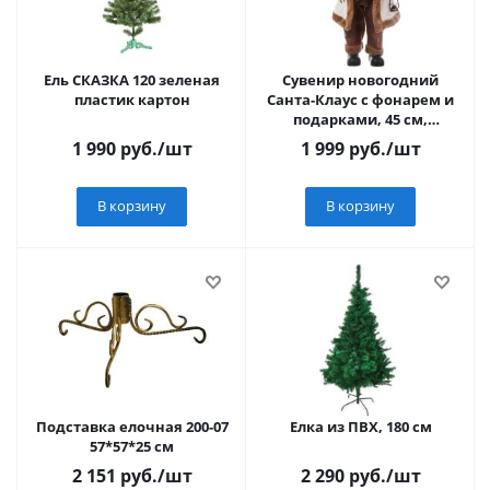
Ель СКАЗКА 120 зеленая
Сувенир новогодний
пластик картон
Санта-Клаус с фонарем и
подарками, 45 см,
бежевый/белый
1 990
руб.
/шт
1 999
руб.
/шт
В корзину
В корзину
Подставка елочная 200-07
Елка из ПВХ, 180 см
57*57*25 см
2 151
руб.
/шт
2 290
руб.
/шт