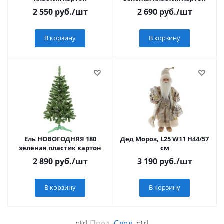
2 550
руб.
/шт
2 690
руб.
/шт
В корзину
В корзину
Ель НОВОГОДНЯЯ 180
Дед Мороз, L25 W11 H44/57
зеленая пластик картон
см
2 890
руб.
/шт
3 190
руб.
/шт
В корзину
В корзину
←
ctrl
Пред.
След.
ctrl
→