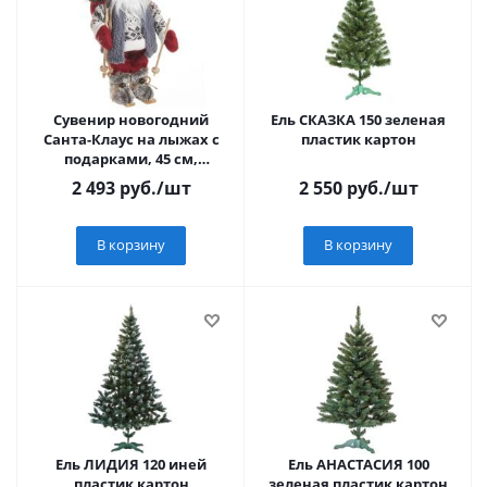
Сувенир новогодний
Ель СКАЗКА 150 зеленая
Санта-Клаус на лыжах с
пластик картон
подарками, 45 см,
красный/серый/белый
2 493
руб.
/шт
2 550
руб.
/шт
В корзину
В корзину
Ель ЛИДИЯ 120 иней
Ель АНАСТАСИЯ 100
пластик картон
зеленая пластик картон