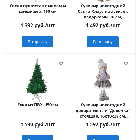
Сосна пушистая с инеем и
Сувенир новогодний
шишками, 150 см
Санта-Клаус на лыжах с
подарками, 30 см,
красный/серый/белый
1 392
руб.
/шт
1 492
руб.
/шт
В корзину
В корзину
Елка из ПВХ, 150 см
Сувенир новогодний
декоративный "Девочка"
стоящая, 16х10х38 см,
серый/белый
1 590
руб.
/шт
1 592
руб.
/шт