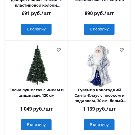
пластиковой колбой,
12х12х32 см
691
руб.
/шт
890
руб.
/шт
В корзину
В корзину
Сосна пушистая с инеем и
Сувенир новогодний
шишками, 120 см
Санта-Клаус с посохом и
подарком, 30 см, белый/
голубой
1 049
руб.
/шт
1 139
руб.
/шт
В корзину
В корзину