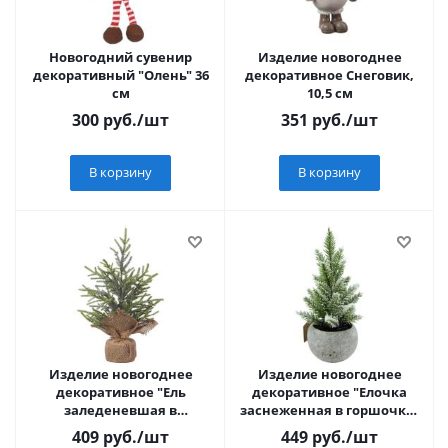
Новогодний сувенир
Изделие новогоднее
декоративный "Олень" 36
декоративное Снеговик,
см
10,5 см
300
руб.
/шт
351
руб.
/шт
В корзину
В корзину
Изделие новогоднее
Изделие новогоднее
декоративное "Ель
декоративное "Елочка
заледеневшая в
заснеженная в горшочке"
джутовом мешочке" 34см
Н23см
409
руб.
/шт
449
руб.
/шт