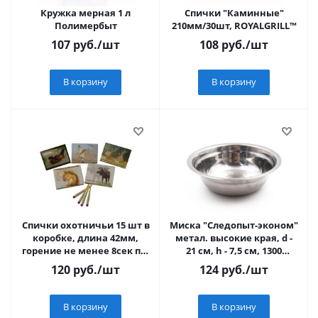
Кружка мерная 1 л
Спички "Каминные"
Полимербыт
210мм/30шт, ROYALGRILL™
107
руб.
/шт
108
руб.
/шт
В корзину
В корзину
Спички охотничьи 15 шт в
Миска "Следопыт-эконом"
коробке, длина 42мм,
метал. высокие края, d -
горение не менее 8сек пр-
21 см, h - 7,5 см, 1300
во Россия С1012
мл/360/
120
руб.
/шт
124
руб.
/шт
В корзину
В корзину