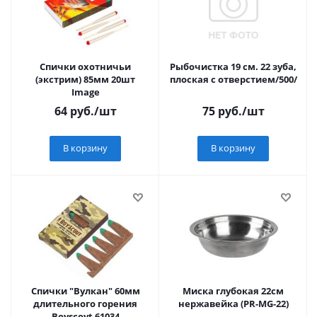
Спички охотничьи
Рыбочистка 19 см. 22 зуба,
(экстрим) 85мм 20шт
плоская с отверстием/500/
Image
64
руб.
/шт
75
руб.
/шт
В корзину
В корзину
Спички "Вулкан" 60мм
Миска глубокая 22см
длительного горения
нержавейка (PR-MG-22)
Boyscoyt 61034