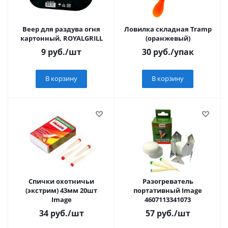
Веер для раздува огня
Ловилка складная Tramp
картонный, ROYALGRILL
(оранжевый)
9
руб.
/шт
30
руб.
/упак
В корзину
В корзину
Спички охотничьи
Разогреватель
(экстрим) 43мм 20шт
портативный Image
Image
4607113341073
34
руб.
/шт
57
руб.
/шт