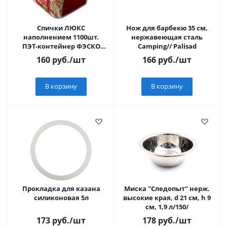
Спички ЛЮКС
Нож для барбекю 35 см,
наполнением 1100шт.
нержавеющая сталь
ПЭТ-контейнер ФЭСКО
Camping// Palisad
МИКС 2799727
160
руб.
/шт
166
руб.
/шт
В корзину
В корзину
Прокладка для казана
Миска "Следопыт" нерж.
силиконовая 5л
высокие края, d 21 см, h 9
см, 1,9 л/150/
173
руб.
/шт
178
руб.
/шт