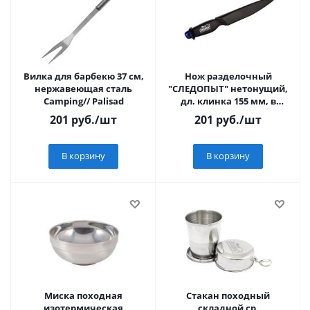
Вилка для барбекю 37 см,
Нож разделочный
нержавеющая сталь
"СЛЕДОПЫТ" нетонущий,
Camping// Palisad
дл. клинка 155 мм, в
чехле/72/
201
руб.
/шт
201
руб.
/шт
В корзину
В корзину
Миска походная
Стакан походный
изотермическая
складной ср.