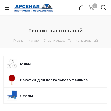
0
Теннис настольный
Главная
-
Каталог
-
Спорт и отдых
-
Теннис настольный
Мячи
Ракетки для настолького тенниса
Столы