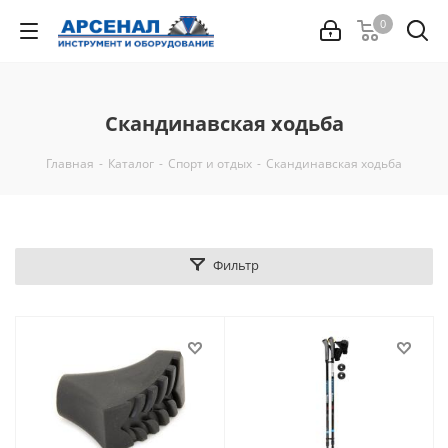
0
Скандинавская ходьба
Главная
-
Каталог
-
Спорт и отдых
-
Скандинавская ходьба
Фильтр