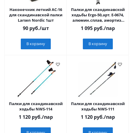
Наконечник летний АC-16
Палки для скандинавской
для скандинавской палки
ходьбы Ergo-50,арт. Е-0674,
Larsen Nordic 1шт
алюмин.сплав, амортиз.,
110-140 см, черные
90
руб.
/шт
1 095
руб.
/пар
В корзину
В корзину
Палки для скандинавской
Палки для скандинавской
ходьбы NWS-114
ходьбы NWS-111
1 120
руб.
/пар
1 120
руб.
/пар
В корзину
В корзину