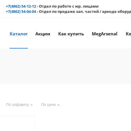
+7(4862) 54-12-12
- Отдел по работе с юр. лицами
+7(4862) 54-04-04
- Отдел по продаже зап. частей / аренде обор
Каталог
Акции
Как купить
MegArsenal
К
По алфавиту
По цене