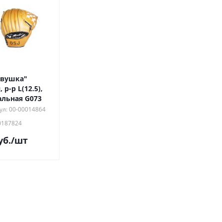
овушка"
р-р L(12.5),
льная G073
ул: 00-00014864
0187824
уб.
/шт