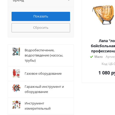
Сбросить
Лапа "л
бейсбольная, 
Водообеспечение,
профессиона
водоотведение (насосы,
Мало
Артик
трубы)
Код: ЦБ-
1 080
р
Газовое оборудование
Гаражный инструмент и
оборудование
Инструмент
измерительный