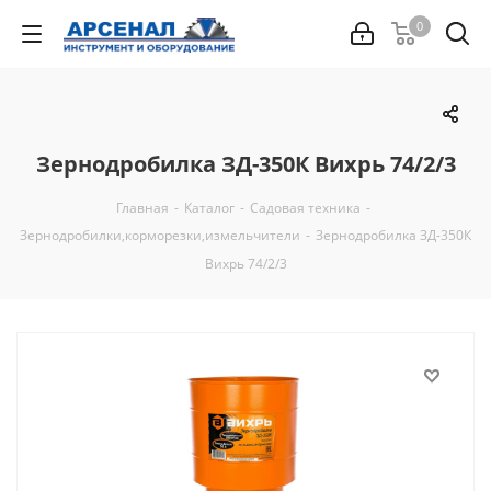
0
Зернодробилка ЗД-350К Вихрь 74/2/3
Главная
-
Каталог
-
Садовая техника
-
Зернодробилки,корморезки,измельчители
-
Зернодробилка ЗД-350К
Вихрь 74/2/3