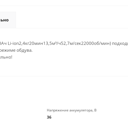
льно
Ач Li-ion2,4кг20мин13,5м³/ч52,7м/сек22000об/мин) подход
 режиме обдува.
ельно!
Напряжение аккумулятора, В
36