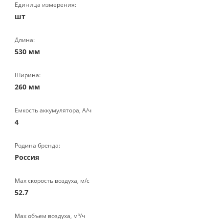
Единица измерения:
шт
Длина:
530 мм
Ширина:
260 мм
Емкость аккумулятора, А/ч
4
Родина бренда:
Россия
Max скорость воздуха, м/с
52.7
Max объем воздуха, м³/ч