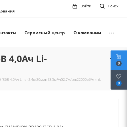
Войти
Поиск
удования
онтакты
Сервисный центр
О компании
 4,0Ач Li-
0
36В 4,0Ач Li-ion2,4кг20мин13,5м³/ч52,7м/сек22000об/мин),
0