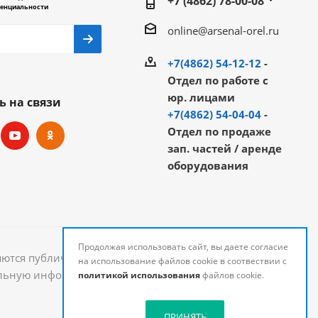
+7 (4862) 78-00-08
енциальности
online@arsenal-orel.ru
+7(4862) 54-12-12
-
Отдел по работе с
юр. лицами
ь на связи
+7(4862) 54-04-04
-
Отдел по продаже
зап. частей / аренде
оборудования
Продолжая использовать сайт, вы даете согласие
яются публичной офертой и могут быть изменены.
на использование файлов cookie в соотвествии с
уальную информацию о стоимости и наличии товаров
политикой использования
файлов cookie.
ПРИНЯТЬ