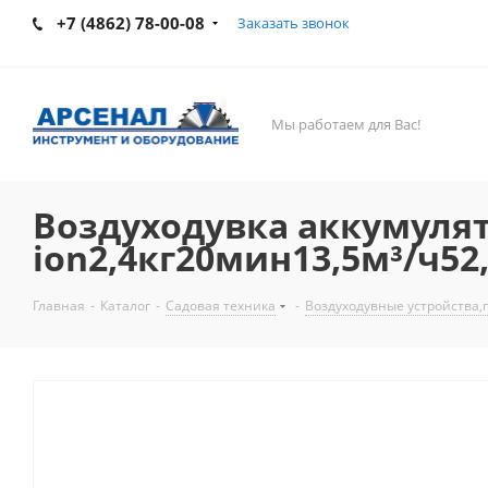
+7 (4862) 78-00-08
Заказать звонок
Мы работаем для Вас!
Воздуходувка аккумулято
ion2,4кг20мин13,5м³/ч52
Главная
-
Каталог
-
Садовая техника
-
Воздуходувные устройства