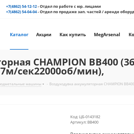
+7(4862) 54-12-12
- Отдел по работе с юр. лицами
+7(4862) 54-04-04
- Отдел по продаже зап. частей / аренде обор
Каталог
Акции
Как купить
MegArsenal
К
рная CHAMPION BB400 (36В
,7м/сек22000об/мин),
,подметальные машины
-
Воздуходувка аккумуляторная CHAMPION BB400 (
Код:
ЦБ-0143182
Артикул:
ВВ400