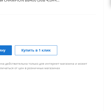
я CHAMPION BB400 (36В 4,0Ач...
ину
Купить в 1 клик
ена действительна только для интернет-магазина и может
тличаться от цен в розничных магазинах