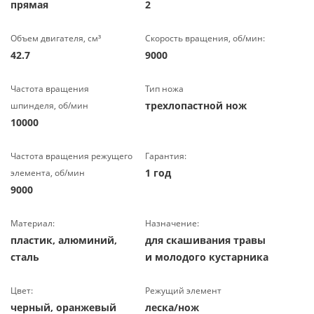
прямая
2
Объем двигателя, см³
Скорость вращения, об/мин:
42.7
9000
Частота вращения
Тип ножа
трехлопастной нож
шпинделя, об/мин
10000
Частота вращения режущего
Гарантия:
1 год
элемента, об/мин
9000
Материал:
Назначение:
пластик, алюминий,
для скашивания травы
сталь
и молодого кустарника
Цвет:
Режущий элемент
черный, оранжевый
леска/нож