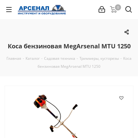
0
Коса бензиновая MegArsenal MTU 1250
Главная
-
Каталог
-
Садовая техника
-
Триммеры, кусторезы
-
Коса
бензиновая MegArsenal MTU 1250