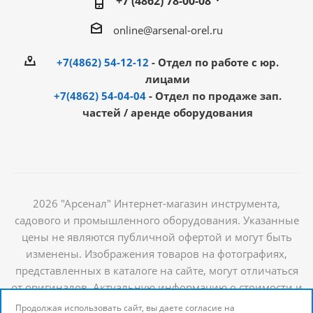
+7 (4862) 78-00-08
online@arsenal-orel.ru
+7(4862) 54-12-12
- Отдел по работе с юр.
лицами
+7(4862) 54-04-04
- Отдел по продаже зап.
частей / аренде оборудования
2026 "Арсенал" Интернет-магазин инструмента,
садового и промышленного оборудования. Указанные
цены не являются публичной офертой и могут быть
изменены. Изображения товаров на фотографиях,
представленных в каталоге на сайте, могут отличаться
от оригиналов. Актуальную информацию о стоимости и
наличии товаров можно получить у наших
Продолжая использовать сайт, вы даете согласие на