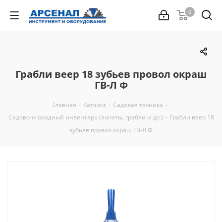
0
Грабли веер 18 зубьев провол окраш
ГВ-Л Ф
Главная
-
Каталог
-
Садовая техника
-
Садово-огородный инвентарь (лопаты, грабли и др.)
-
Грабли веер 18
зубьев провол окраш ГВ-Л Ф