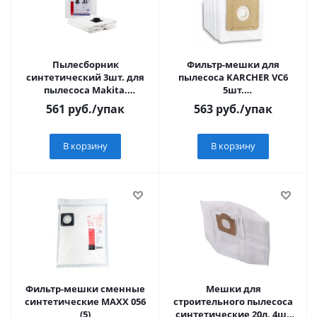
Пылесборник
Фильтр-мешки для
синтетический 3шт. для
пылесоса KARCHER VC6
пылесоса Makita.
5шт.
Gisowatt. Nilfisk
синт.многосл.улучш.фильтр.
561
руб.
/упак
563
руб.
/упак
бренд:EUROCLEAN
В корзину
В корзину
Фильтр-мешки сменные
Мешки для
синтетические MAXX 056
строительного пылесоса
(5)
синтетические 20л, 4шт