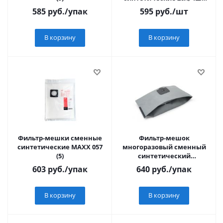
Вихрь 71/12/1
585
руб.
/упак
595
руб.
/шт
В корзину
В корзину
Фильтр-мешки сменные
Фильтр-мешок
синтетические MAXX 057
многоразовый сменный
(5)
синтетический
улучшеный MAXX 018 R
603
руб.
/упак
640
руб.
/упак
(захим)
В корзину
В корзину