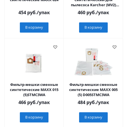
пылесоса Karcher (MV2)
OZONE СР-215/5
454
руб.
/упак
460
руб.
/упак
В корзину
В корзину
Фильтр-мешки сменные
Фильтр-мешки сменные
синтетические MAXX 015
синтетические MAXX 005
(5)STMC3WA
(5) D005STMC3WA
466
руб.
/упак
484
руб.
/упак
В корзину
В корзину