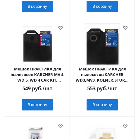
В корзину
В корзину
Мешок ПРАКТИКА для
Мешок ПРАКТИКА для
пылесосов KARCHER MV 4,
пылесосов KARCHER
WD 5, WD 4 CAR KIT,
WD3,MV3, KOLNER,STURM
вертикальный, до 30л,
и др., до 22 л,
549
руб.
/шт
553
руб.
/шт
МНОГОРАЗОВЫЙ, с
МНОГОРАЗОВЫЙ,
синтетика,
В корзину
В корзину