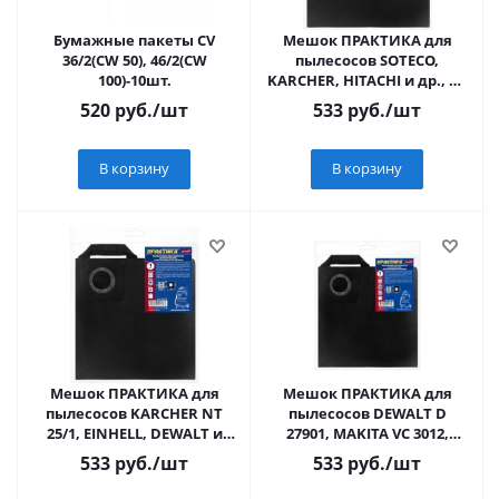
Бумажные пакеты СV
Мешок ПРАКТИКА для
36/2(CW 50), 46/2(CW
пылесосов SOTECO,
100)-10шт.
KARCHER, HITACHI и др., до
38л, МНОГОРАЗОВЫЙ,
520
руб.
/шт
533
руб.
/шт
синтетика, 1шт.
В корзину
В корзину
Мешок ПРАКТИКА для
Мешок ПРАКТИКА для
пылесосов KARCHER NT
пылесосов DEWALT D
25/1, EINHELL, DEWALT и
27901, MAKITA VC 3012,
др., до 30л,
KARCHER NT 27/1, BOSCH
533
руб.
/шт
533
руб.
/шт
МНОГОРАЗОВЫЙ,
GAS 35до 36л, МН
синтетика