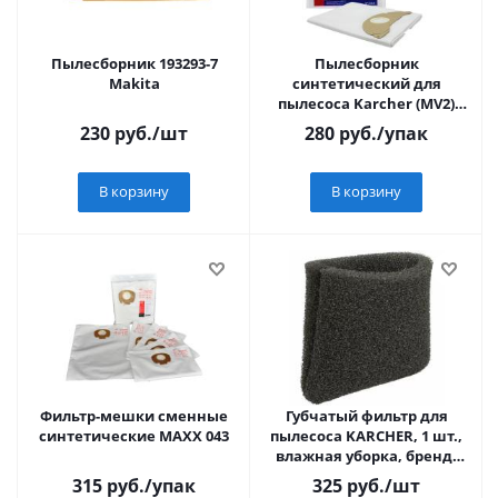
Пылесборник 193293-7
Пылесборник
Makita
синтетический для
пылесоса Karcher (MV2)
OZONE СР-215/3
230
руб.
/шт
280
руб.
/упак
В корзину
В корзину
Фильтр-мешки сменные
Губчатый фильтр для
синтетические МАХХ 043
пылесоса KARCHER, 1 шт.,
влажная уборка, бренд:
EUROCLEAN
315
руб.
/упак
325
руб.
/шт