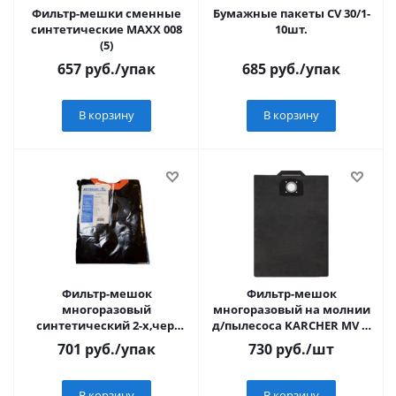
Фильтр-мешки сменные
Бумажные пакеты СV 30/1-
синтетические MAXX 008
10шт.
(5)
657
руб.
/упак
685
руб.
/упак
В корзину
В корзину
Фильтр-мешок
Фильтр-мешок
многоразовый
многоразовый на молнии
синтетический 2-х,чер.
д/пылесоса KARCHER MV 4,
MAXX 024 VM (молния)
MV 5, MV 6, WD 4, WD 5, WD
701
руб.
/упак
730
руб.
/шт
6
В корзину
В корзину