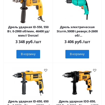
Дрель ударная ID-550, 550
Дрель электрическая
Вт, 0-2900 об/мин, 46400 уд/
Sturm,500Вт,реверс,0-2600
мин// Denzel
об/
мин,быстрозажим,патрон
3 348
руб.
/шт
3 406
руб.
/шт
10мм
В корзину
В корзину
Дрель ударная ID-650, 650
Дрель ударная IDD-850,