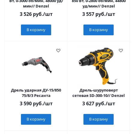
Вт, 0-3000 об/мин, 48000 уд/
850 Вт, 0-2800 об/мин, 44800
мин// Denzel
уд/мин// Denzel
3 526
руб.
/шт
3 557
руб.
/шт
В корзину
В корзину
Дрель ударная ДУ-15/850
Дрель-шуруповерт
75/8/3 Ресанта
сетевая SD-300-10// Denzel
3 590
руб.
/шт
3 627
руб.
/шт
В корзину
В корзину