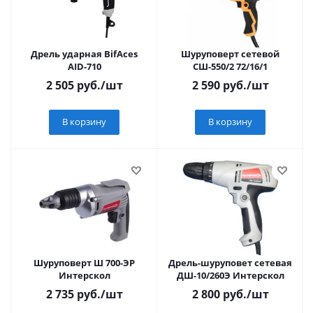
Дрель ударная BifAces
Шуруповерт сетевой
AID-710
СШ-550/2 72/16/1
2 505
руб.
/шт
2 590
руб.
/шт
В корзину
В корзину
Шуруповерт Ш 700-ЭР
Дрель-шуруповет сетевая
Интерскол
ДШ-10/260Э Интерскол
2 735
руб.
/шт
2 800
руб.
/шт