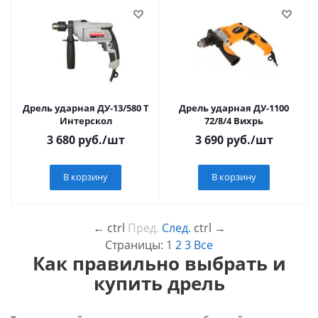
Дрель ударная ДУ-13/580 Т
Дрель ударная ДУ-1100
Интерскол
72/8/4 Вихрь
3 680
руб.
/шт
3 690
руб.
/шт
В корзину
В корзину
←
ctrl
Пред.
След.
ctrl
→
Страницы:
1
2
3
Все
Как правильно выбрать и
купить дрель