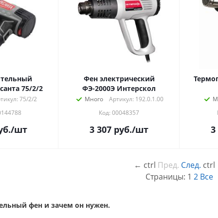
ительный
Фен электрический
Термоп
санта 75/2/2
ФЭ-2000Э Интерскол
тикул: 75/2/2
Много
Артикул: 192.0.1.00
М
0144788
Код: 00048357
уб.
/шт
3 307
руб.
/шт
3
←
ctrl
Пред.
След.
ctrl
Страницы:
1
2
Все
ельный фен и зачем он нужен.