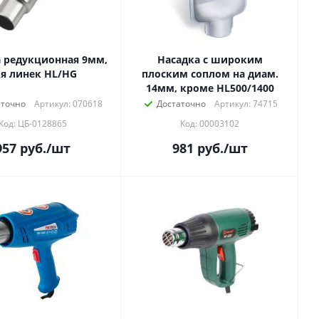
 редукционная 9мм,
Насадка с широким
я линек HL/HG
плоским соплом на диам.
14мм, кроме HL500/1400
аточно
Артикул: 070618
Достаточно
Артикул: 74715
Код: ЦБ-0128865
Код: 00003102
957
руб.
/шт
981
руб.
/шт