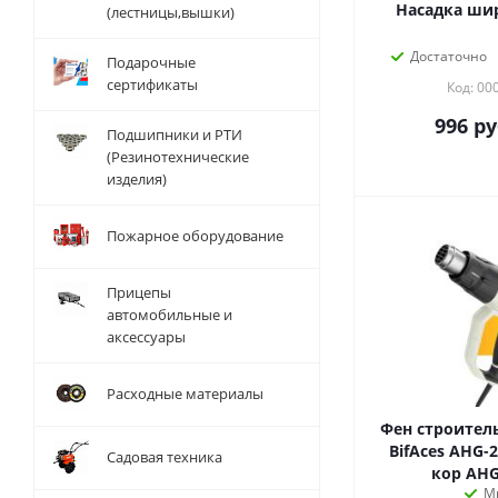
Насадка ши
(лестницы,вышки)
Достаточно
Подарочные
сертификаты
Код: 00
996
ру
Подшипники и РТИ
(Резинотехнические
изделия)
Пожарное оборудование
Прицепы
автомобильные и
аксессуары
Расходные материалы
Фен строител
BifAces AHG-
Садовая техника
кор AHG
М