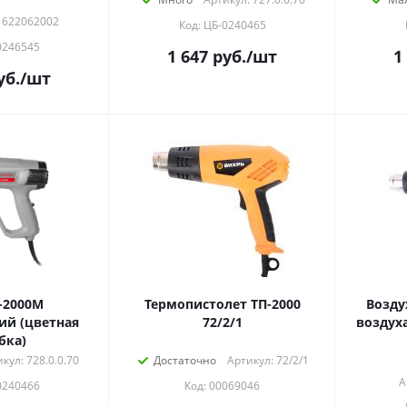
1622062002
Код: ЦБ-0240465
0246545
1 647
руб.
/шт
1
уб.
/шт
-2000М
Термопистолет ТП-2000
Возду
ий (цветная
72/2/1
бка)
кул: 728.0.0.70
Достаточно
Артикул: 72/2/1
А
0240466
Код: 00069046