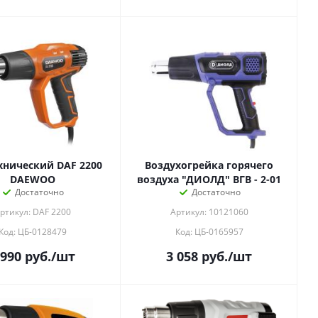
хнический DAF 2200
Воздухогрейка горячего
DAEWOO
воздуха "ДИОЛД" ВГВ - 2-01
Достаточно
Достаточно
ртикул: DAF 2200
Артикул: 10121060
Код: ЦБ-0128479
Код: ЦБ-0165957
 990
руб.
/шт
3 058
руб.
/шт