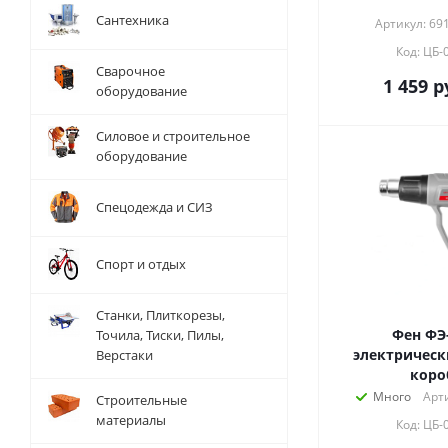
Сантехника
Артикул: 69
Код: ЦБ-
Сварочное
1 459
р
оборудование
Силовое и строительное
оборудование
Спецодежда и СИЗ
Спорт и отдых
Станки, Плиткорезы,
Фен ФЭ
Точила, Тиски, Пилы,
электрическ
Верстаки
коро
Много
Арти
Строительные
материалы
Код: ЦБ-