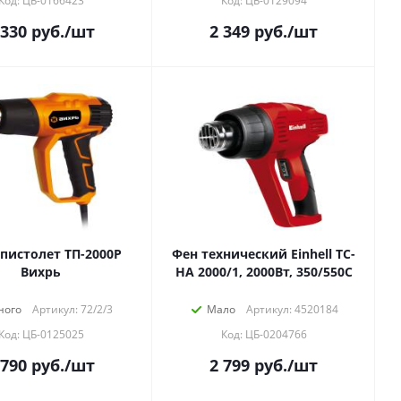
Код: ЦБ-0166423
Код: ЦБ-0129094
 330
руб.
/шт
2 349
руб.
/шт
пистолет ТП-2000Р
Фен технический Einhell TC-
Вихрь
HA 2000/1, 2000Вт, 350/550C
ного
Артикул: 72/2/3
Мало
Артикул: 4520184
Код: ЦБ-0125025
Код: ЦБ-0204766
 790
руб.
/шт
2 799
руб.
/шт