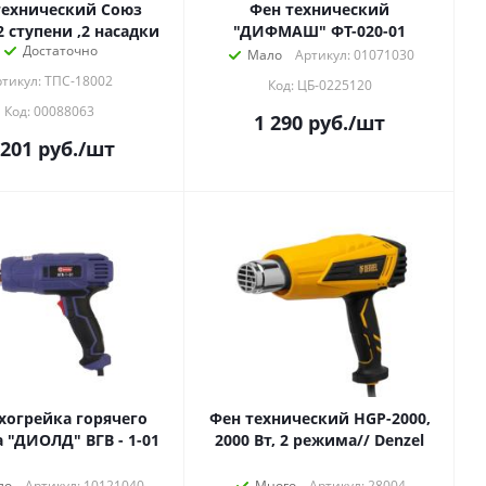
технический Союз
Фен технический
2 ступени ,2 насадки
"ДИФМАШ" ФТ-020-01
Достаточно
Мало
Артикул: 01071030
тикул: ТПС-18002
Код: ЦБ-0225120
Код: 00088063
1 290
руб.
/шт
 201
руб.
/шт
хогрейка горячего
Фен технический HGP-2000,
воздуха "ДИОЛД" ВГВ - 1-01
2000 Вт, 2 режима// Denzel
ло
Артикул: 10121040
Много
Артикул: 28004