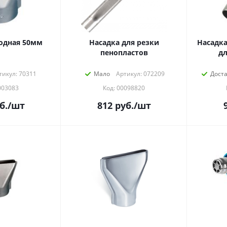
одная 50мм
Насадка для резки
Насадка
пенопластов
дл
тикул: 70311
Мало
Артикул: 072209
Дост
003083
Код: 00098820
б.
/шт
812
руб.
/шт