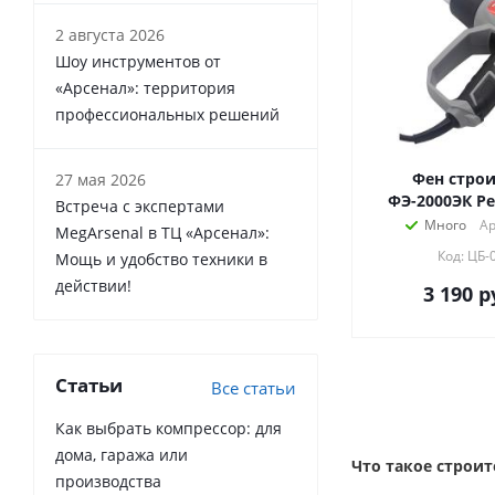
2 августа 2026
Шоу инструментов от
«Арсенал»: территория
профессиональных решений
Фен стро
27 мая 2026
ФЭ-2000ЭК Ре
Встреча с экспертами
Много
Ар
MegArsenal в ТЦ «Арсенал»:
Код: ЦБ-
Мощь и удобство техники в
действии!
3 190
р
Статьи
Все статьи
Как выбрать компрессор: для
дома, гаража или
Что такое строит
производства