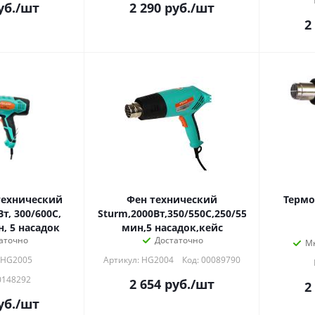
уб.
/шт
2 290
руб.
/шт
2
технический
Фен технический
Термо
Вт, 300/600C,
Sturm,2000Вт,350/550С,250/550л/
, 5 насадок
мин,5 насадок,кейс
аточно
Достаточно
М
 HG2005
Артикул: HG2004
Код: 00089790
0148292
2 654
руб.
/шт
2
уб.
/шт