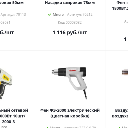
рокая 50мм
Насадка широкая 75мм
Фен 
1800Вт,
Артикул: 70113
Много
Артикул: 70212
Ар
003081
Код: 00003082
б.
/шт
1 116
руб.
/шт
1
ьный сетевой
Фен ФЭ-2000 электрический
Возду
2000Вт 10шт/
(цветная коробка)
-2000-3
ного
Много
Артикул: 727.0.0.70
Ма