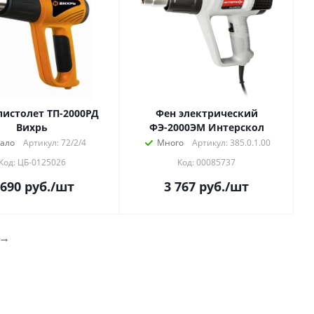
истолет ТП-2000РД
Фен электрический
Вихрь
ФЭ-2000ЭМ Интерскол
ало
Артикул: 72/2/4
Много
Артикул: 385.0.1.00
Код: ЦБ-0125026
Код: 00085737
 690
руб.
/шт
3 767
руб.
/шт
→