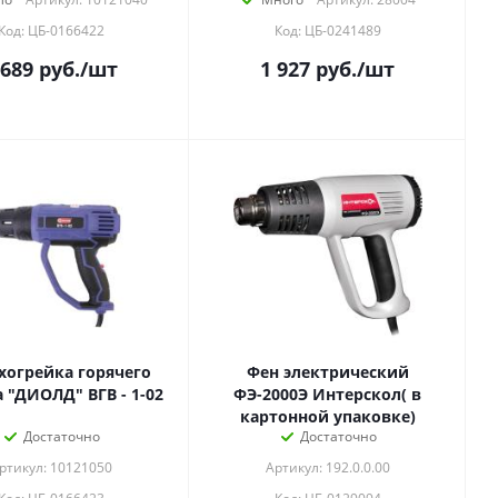
Код: ЦБ-0166422
Код: ЦБ-0241489
 689
руб.
/шт
1 927
руб.
/шт
хогрейка горячего
Фен электрический
воздуха "ДИОЛД" ВГВ - 1-02
ФЭ-2000Э Интерскол( в
картонной упаковке)
Достаточно
Достаточно
ртикул: 10121050
Артикул: 192.0.0.00