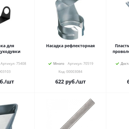
ка для
Насадка рефлекторная
Пласт
уходувки
проволо
Артикул: 75408
Много
Артикул: 70519
Дост
003103
Код: 00003084
б.
/шт
622
руб.
/шт