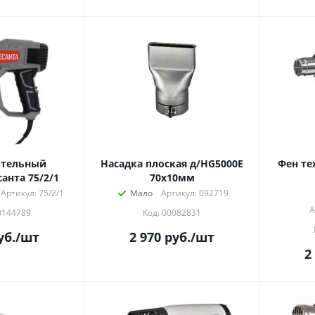
ительный
Насадка плоская д/HG5000E
Фен те
анта 75/2/1
70х10мм
Артикул: 75/2/1
Мало
Артикул: 092719
А
0144789
Код: 00082831
уб.
/шт
2 970
руб.
/шт
2