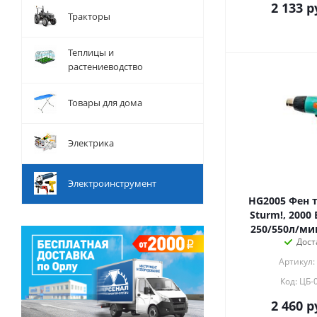
2 133
р
Тракторы
Теплицы и
растениеводство
Товары для дома
Электрика
Электроинструмент
HG2005 Фен 
Sturm!, 2000 
250/550л/мин
Дост
Артикул:
Код: ЦБ-
2 460
р