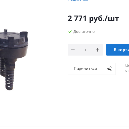
2 771
руб.
/шт
Достаточно
В корз
Ц
Поделиться
о