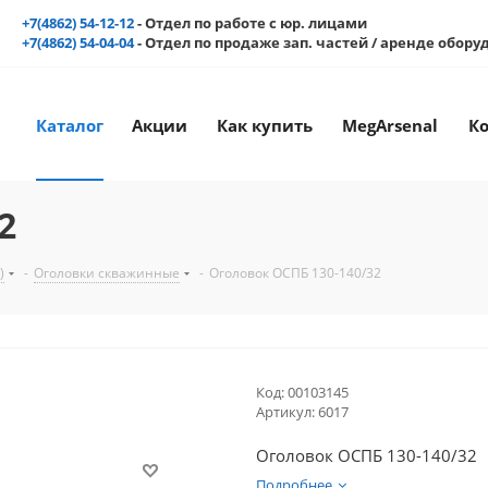
+7(4862) 54-12-12
- Отдел по работе с юр. лицами
+7(4862) 54-04-04
- Отдел по продаже зап. частей / аренде обор
Каталог
Акции
Как купить
MegArsenal
К
2
)
-
Оголовки скважинные
-
Оголовок ОСПБ 130-140/32
Код:
00103145
Артикул:
6017
Оголовок ОСПБ 130-140/32
Подробнее