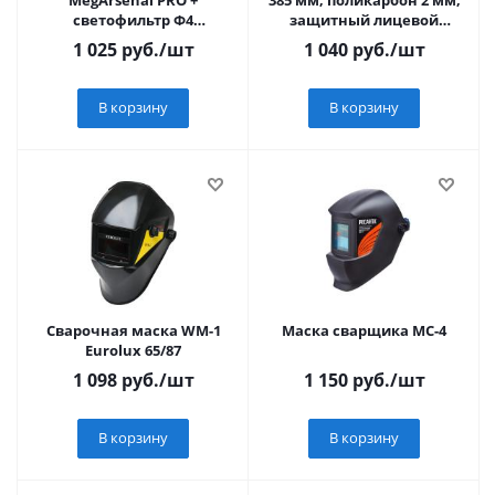
MegArsenal PRO +
385 мм, поликарбон 2 мм,
светофильтр Ф4
защитный лицевой
Хамелион 90*35мм, 9/13 (в
щиток для крепления на
1 025
руб.
/шт
1 040
руб.
/шт
коробке)
каске, Пр
В корзину
В корзину
Сварочная маска WM-1
Маска сварщика МС-4
Eurolux 65/87
1 098
руб.
/шт
1 150
руб.
/шт
В корзину
В корзину