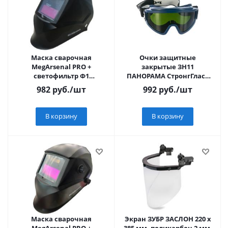
Маска сварочная
Очки защитные
MegArsenal PRO +
закрытые ЗН11
светофильтр Ф1
ПАНОРАМА СтронгГласс
Хамелион 90*35мм, 3/11 (в
для сварщика (5),
982
руб.
/шт
992
руб.
/шт
коробке)
непрямая вентиляция
(21134)
В корзину
В корзину
Маска сварочная
Экран ЗУБР ЗАСЛОН 220 х