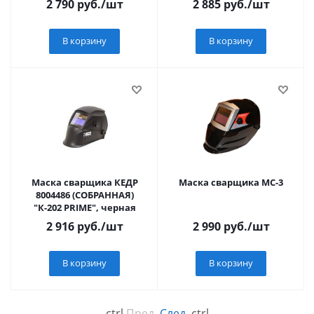
2 790
руб.
/шт
2 885
руб.
/шт
В корзину
В корзину
Маска сварщика КЕДР
Маска сварщика МС-3
8004486 (СОБРАННАЯ)
"К-202 PRIME", черная
2 916
руб.
/шт
2 990
руб.
/шт
В корзину
В корзину
←
ctrl
Пред.
След.
ctrl
→