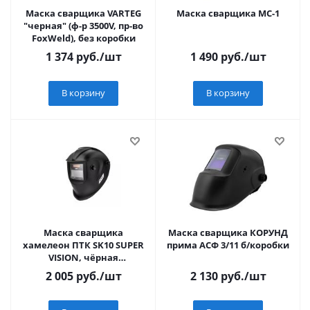
Маска сварщика VARTEG
Маска сварщика МС-1
"черная" (ф-р 3500V, пр-во
FoxWeld), без коробки
1 374
руб.
/шт
1 490
руб.
/шт
В корзину
В корзину
Маска сварщика
Маска сварщика КОРУНД
хамелеон ПТК SK10 SUPER
прима АСФ 3/11 б/коробки
VISION, чёрная
(10216170/040821/0232559 ,
2 005
руб.
/шт
2 130
руб.
/шт
КИТАЙ)