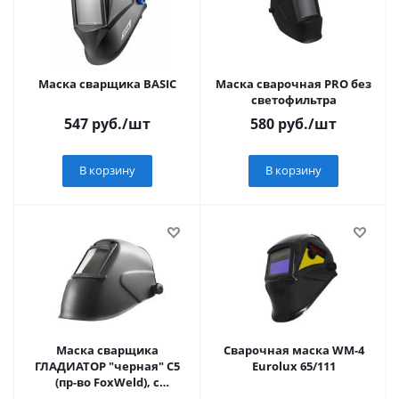
Маска сварщика BASIC
Маска сварочная PRO без
светофильтра
547
руб.
/шт
580
руб.
/шт
В корзину
В корзину
Маска сварщика
Сварочная маска WM-4
ГЛАДИАТОР "черная" С5
Eurolux 65/111
(пр-во FoxWeld), с
откидным стеклом