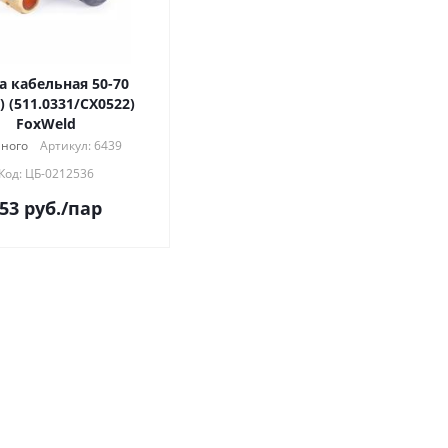
а кабельная 50-70
) (511.0331/СХ0522)
FoxWeld
ного
Артикул: 6439
Код: ЦБ-0212536
53
руб.
/пар