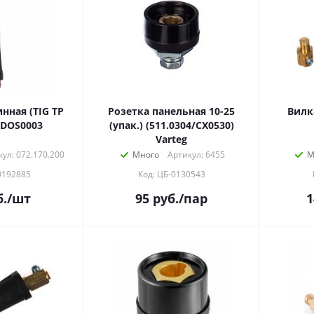
нная (TIG TP
Розетка панельная 10-25
Вилка 
 DOS0003
(упак.) (511.0304/СХ0530)
Varteg
ул: 072.170.200
Много
Артикул: 6455
М
0192885
Код: ЦБ-0130543
.
/шт
95
руб.
/пар
1