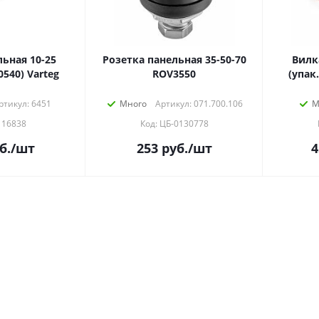
ьная 10-25
Розетка панельная 35-50-70
Вилк
0540) Varteg
ROV3550
(упак.
ртикул: 6451
Много
Артикул: 071.700.106
М
116838
Код: ЦБ-0130778
б.
/шт
253
руб.
/шт
4