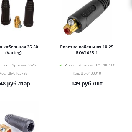
кабельная 35-50
Розетка кабельная 10-25
(Varteg)
ROV1025-1
ного
Артикул: 6626
Много
Артикул: 071.700.108
Код: ЦБ-0163798
Код: ЦБ-0133018
48
руб.
/пар
149
руб.
/шт