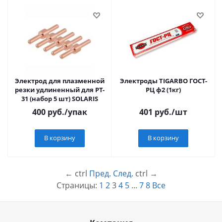
Электрод для плазменной
Электроды TIGARBО ГОСТ-
резки удлиненный для PT-
РЦ ф2 (1кг)
31 (набор 5 шт) SOLARIS
400
руб.
/упак
401
руб.
/шт
В корзину
В корзину
←
ctrl
Пред.
След.
ctrl
→
Страницы:
1
2
3
4
5
...
7
8
Все