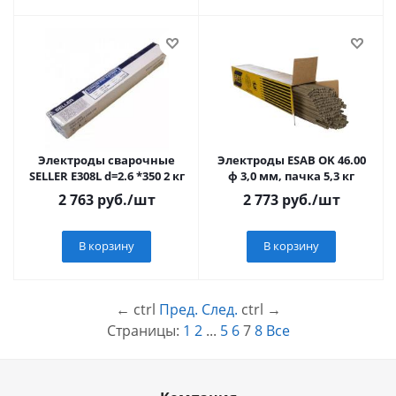
Электроды сварочные
Электроды ESAB OK 46.00
SELLER E308L d=2.6 *350 2 кг
ф 3,0 мм, пачка 5,3 кг
2 763
руб.
/шт
2 773
руб.
/шт
В корзину
В корзину
←
ctrl
Пред.
След.
ctrl
→
Страницы:
1
2
...
5
6
7
8
Все