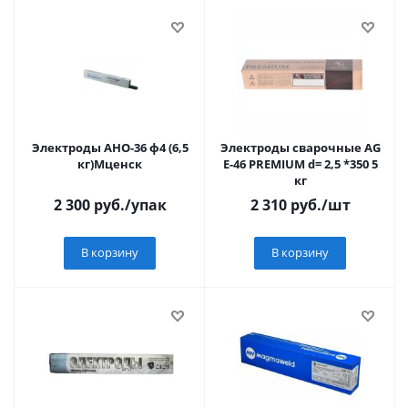
Электроды АНО-36 ф4 (6,5
Электроды сварочные AG
кг)Мценск
E-46 PREMIUM d= 2,5 *350 5
кг
2 300
руб.
/упак
2 310
руб.
/шт
В корзину
В корзину