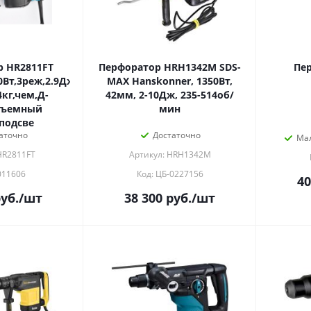
 HR2811FT
Перфоратор HRH1342M SDS-
Пер
0Вт,3реж,2.9Дж,0-
MAX Hanskonner, 1350Вт,
4кг,чем,Д-
42мм, 2-10Дж, 235-514об/
съемный
мин
подсве
аточно
Достаточно
Ма
HR2811FT
Артикул: HRH1342M
011606
Код: ЦБ-0227156
40
уб.
/шт
38 300
руб.
/шт