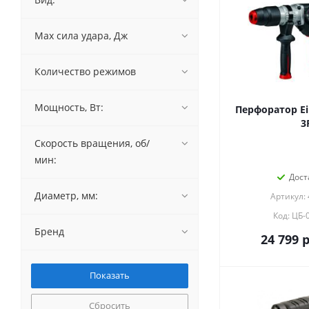
Max сила удара, Дж
Количество режимов
Мощность, Вт:
Перфоратор Ein
3
Скорость вращения, об/
мин:
Дост
Диаметр, мм:
Артикул:
Код: ЦБ-
Бренд
24 799
р
Сбросить