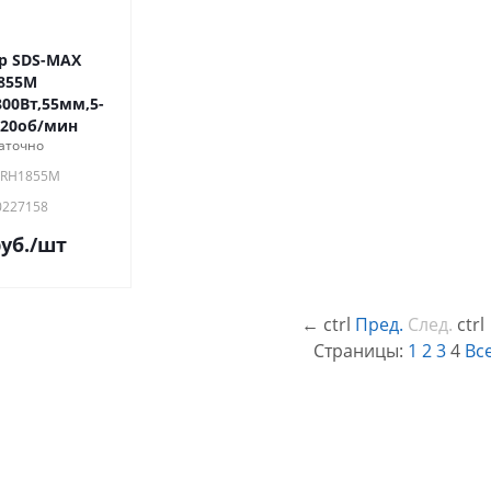
р SDS-MAX
855M
00Вт,55мм,5-
220об/мин
аточно
HRH1855M
0227158
уб.
/шт
←
ctrl
Пред.
След.
ctrl
Страницы:
1
2
3
4
Вс