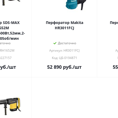
р SDS-MAX
Перфоратор Makita
Пер
652M
HR3011FCJ
00Вт,52мм,2-
305об/мин
аточно
Достаточно
HRH1652M
Артикул: HR3011FCJ
А
0227157
Код: ЦБ-0194871
уб.
/шт
52 890
руб.
/шт
55