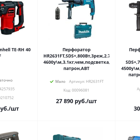
hell TE-RH 40
Перфоратор
Перф
F
HR2631FT,SDS+,800Вт,3реж,2.7Дж,0-
4600у\м,3.1кг,чем,подсветка,б\съемный
SDS+,7
патрон,АВТ
4500у\м
патр
аточно
Мало
Артикул: HR2631FT
 4257935
А
Код: 00096081
0210752
27 890
руб.
/шт
уб.
/шт
30