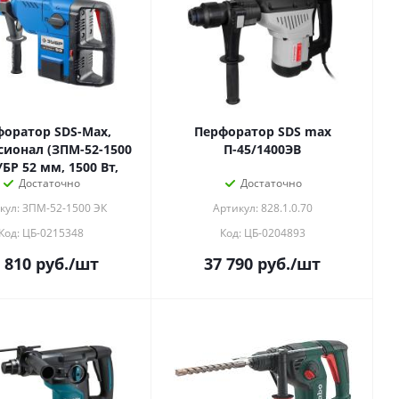
оратор SDS-Max,
Перфоратор SDS max
сионал (ЗПМ-52-1500
П-45/1400ЭВ
ЭК) ЗУБР 52 мм, 1500 Вт,
Достаточно
Достаточно
кул: ЗПМ-52-1500 ЭК
Артикул: 828.1.0.70
Код: ЦБ-0215348
Код: ЦБ-0204893
 810
руб.
/шт
37 790
руб.
/шт