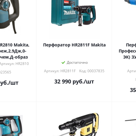
2810 Makita,
Перфоратор HR2811F Makita
Перф
реж,2,9Дж,0-
Профес
,чем,Д-образ
Достаточно
Артикул: HR2810
Артикул: HR2811F
Код: 00037835
Арти
023565
32 990
руб.
/шт
уб.
/шт
35