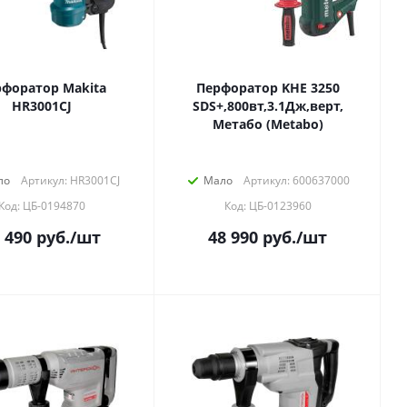
форатор Makita
Перфоратор KHE 3250
HR3001CJ
SDS+,800вт,3.1Дж,верт,
Метабо (Metabo)
ло
Артикул: HR3001CJ
Мало
Артикул: 600637000
Код: ЦБ-0194870
Код: ЦБ-0123960
 490
руб.
/шт
48 990
руб.
/шт