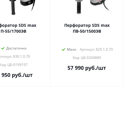
форатор SDS max
Перфоратор SDS max
П-55/1700ЭВ
ПВ-50/1500ЭВ
Достаточно
Мало
Артикул: 829.1.0.70
ртикул: 830.1.0.70
Код: ЦБ-0204889
Код: ЦБ-0199197
57 990
руб.
/шт
 950
руб.
/шт