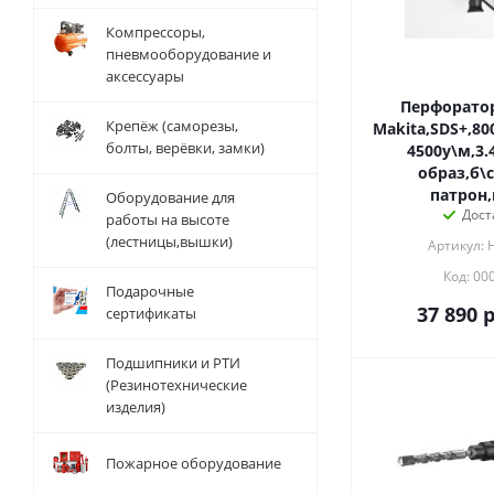
Компрессоры,
пневмооборудование и
аксессуары
Перфоратор
Крепёж (саморезы,
Makita,SDS+,80
болты, верёвки, замки)
4500у\м,3.
образ,б\
патрон,
Оборудование для
Дост
работы на высоте
(лестницы,вышки)
Артикул: 
Код: 00
Подарочные
37 890
р
сертификаты
Подшипники и РТИ
(Резинотехнические
изделия)
Пожарное оборудование