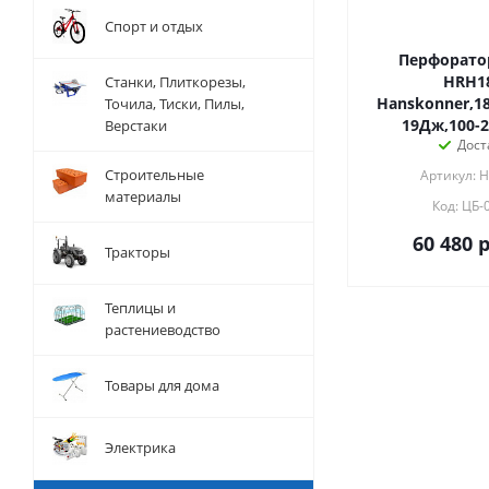
Спорт и отдых
Перфорато
HRH1
Станки, Плиткорезы,
Hanskonner,18
Точила, Тиски, Пилы,
19Дж,100-
Верстаки
Дост
Строительные
Артикул: 
материалы
Код: ЦБ-
60 480
р
Тракторы
Теплицы и
растениеводство
Товары для дома
Электрика