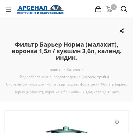
0
Фильтр Барьер Норма (малахит),
воронка 1,5л / кувшин 3,6л, календ.
индик.
Главная
-
Каталог
-
Водообеспечение, водоотведение (насосы, трубы)
-
Системы фильтрации (колбы, картриджи, фильтры)
-
Фильтр Барьер
Норма (малахит), воронка 1,5л / кувшин 3,6л, календ. индик.