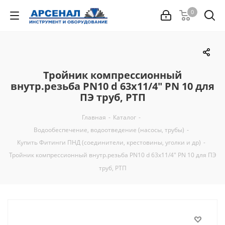
0
Тройник компрессионный
внутр.резьба PN10 d 63х11/4" PN 10 для
ПЭ труб, РТП
Главная
-
Каталог
-
Водообеспечение, водоотведение (насосы, трубы)
-
Купить Фитинги ПНД (соединители, крестовины, уголки и др)
-
Тройник компрессионный внутр.резьба PN10 d 63х11/4" PN 10 для ПЭ
труб, РТП