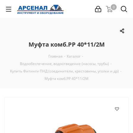
0
Муфта комб.РР 40*11/2М
Главная
-
Каталог
-
Водообеспечение, водоотведение (насосы, трубы)
-
Купить Фитинги ПНД (соединители, крестовины, уголки и др)
-
Муфта комб.РР 40*11/2М