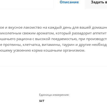
Описание
Задать 
упное и вкусное лакомство на каждый день для вашей домаш
иколепным свежим ароматом, который раззадорит аппетит к
ошачьего рациона с высокой поедаемостью, при производств
е протеины, клетчатка, витамины, таурин и другие необхо
орошему усвоению корма кошачьим организмом.
Единица измерения:
шт