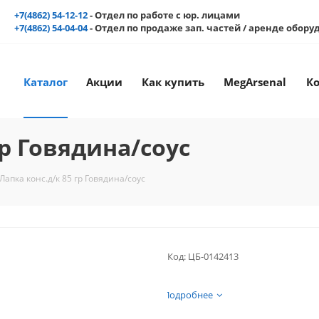
+7(4862) 54-12-12
- Отдел по работе с юр. лицами
+7(4862) 54-04-04
- Отдел по продаже зап. частей / аренде обор
Каталог
Акции
Как купить
MegArsenal
К
гр Говядина/соус
Лапка конс.д/к 85 гр Говядина/соус
Код:
ЦБ-0142413
Подробнее