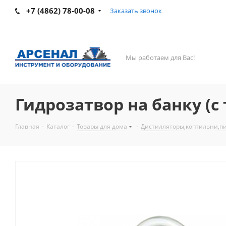
+7 (4862) 78-00-08
Заказать звонок
Мы работаем для Вас!
Гидрозатвор на банку (с
Главная
-
Каталог
-
Товары для дома
-
Дистилляторы,коптильни,п