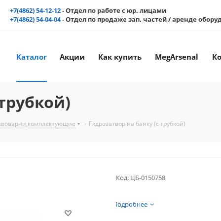
+7(4862) 54-12-12
- Отдел по работе с юр. лицами
+7(4862) 54-04-04
- Отдел по продаже зап. частей / аренде обор
Каталог
Акции
Как купить
MegArsenal
К
 трубкой)
ивоварни,комплектующие
-
Гидрозатвор на банку (с трубкой)
Код:
ЦБ-0150758
Подробнее