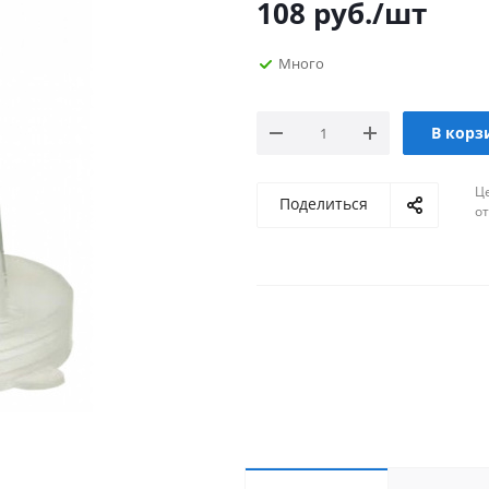
108
руб.
/шт
Много
В корз
Ц
Поделиться
о