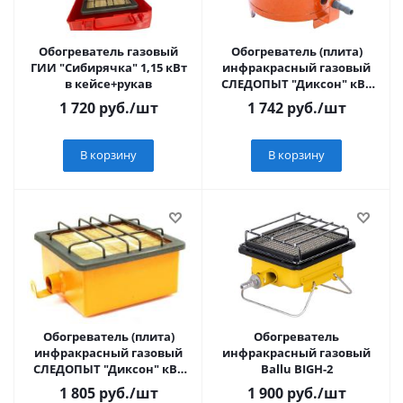
Обогреватель газовый
Обогреватель (плита)
ГИИ "Сибирячка" 1,15 кВт
инфракрасный газовый
в кейсе+рукав
СЛЕДОПЫТ "Диксон" кВт
1,15
1 720
руб.
/шт
1 742
руб.
/шт
В корзину
В корзину
Обогреватель (плита)
Обогреватель
инфракрасный газовый
инфракрасный газовый
СЛЕДОПЫТ "Диксон" кВт
Ballu BIGH-2
2,3
1 805
руб.
/шт
1 900
руб.
/шт