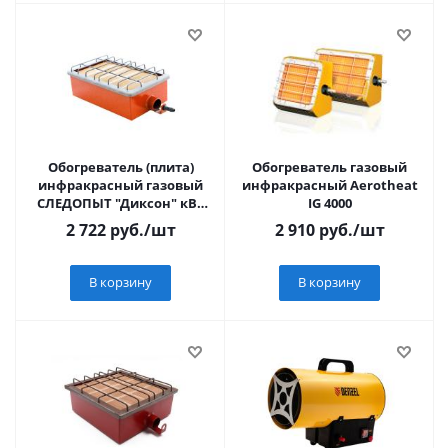
Обогреватель (плита)
Обогреватель газовый
инфракрасный газовый
инфракрасный Aerotheat
СЛЕДОПЫТ "Диксон" кВт
IG 4000
3,65
2 722
руб.
/шт
2 910
руб.
/шт
В корзину
В корзину