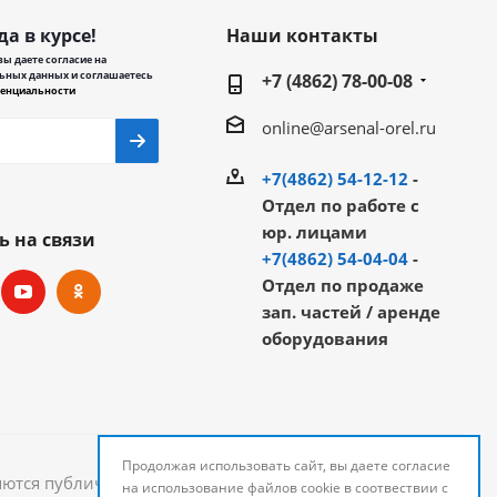
да в курсе!
Наши контакты
ы даете согласие на
ьных данных и соглашаетесь
+7 (4862) 78-00-08
енциальности
online@arsenal-orel.ru
+7(4862) 54-12-12
-
Отдел по работе с
юр. лицами
ь на связи
+7(4862) 54-04-04
-
Отдел по продаже
зап. частей / аренде
оборудования
Продолжая использовать сайт, вы даете согласие
яются публичной офертой и могут быть изменены.
на использование файлов cookie в соотвествии с