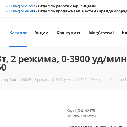
+7(4862) 54-12-12
- Отдел по работе с юр. лицами
+7(4862) 54-04-04
- Отдел по продаже зап. частей / аренде обор
Каталог
Акции
Как купить
MegArsenal
К
т, 2 режима, 0-3900 уд/мин,
50
атор Sturm!, 600 Вт, 2 режима, 0-3900 уд/мин, 0-850 об/мин, рег. оборотов 
Код:
ЦБ-0192475
Артикул:
RH2550