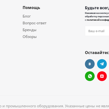
Помощь
Будьте всег
Нажимая на кнопку в
Блог
обработку персонал
с
политикой конфид
Вопрос-ответ
Бренды
Обзоры
Оставайтес
ого и промышленного оборудования. Указанные цены не явл