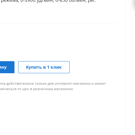
 режима, 0-3900 уд/мин, 0-850 об/мин, рег.
ину
Купить в 1 клик
ена действительна только для интернет-магазина и может
тличаться от цен в розничных магазинах