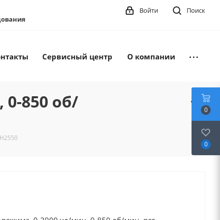
Войти
Поиск
удования
онтакты
Сервисный центр
О компании
 0-850 об/
0
RH2550
0