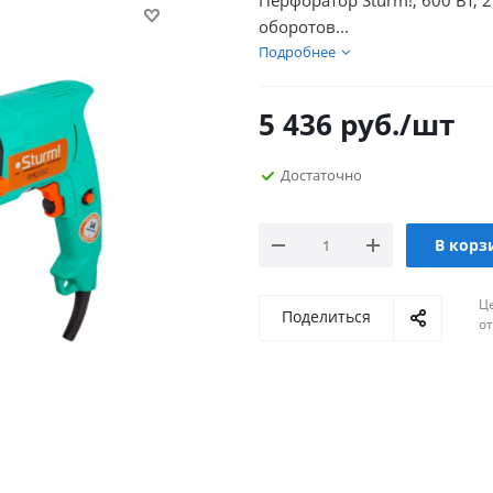
Перфоратор Sturm!, 600 Вт, 2
оборотов...
Подробнее
5 436
руб.
/шт
Достаточно
В корз
Ц
Поделиться
о