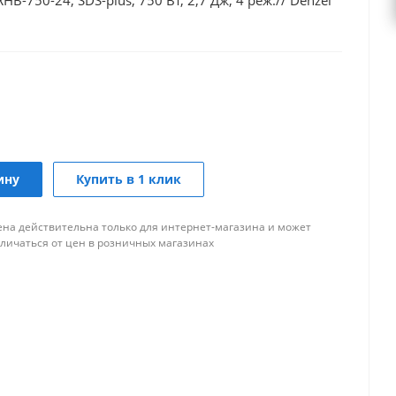
-750-24, SDS-plus, 750 Вт, 2,7 Дж, 4 реж.// Denzel
ину
Купить в 1 клик
ена действительна только для интернет-магазина и может
тличаться от цен в розничных магазинах