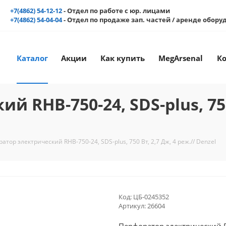
+7(4862) 54-12-12
- Отдел по работе с юр. лицами
+7(4862) 54-04-04
- Отдел по продаже зап. частей / аренде обор
Каталог
Акции
Как купить
MegArsenal
К
 RHB-750-24, SDS-plus, 750 
атор электрический RHB-750-24, SDS-plus, 750 Вт, 2,7 Дж, 4 реж.// Denzel
Код:
ЦБ-0245352
Артикул:
26604