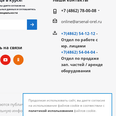
да в курсе!
Наши контакты
ы даете согласие на
ьных данных и соглашаетесь
+7 (4862) 78-00-08
енциальности
online@arsenal-orel.ru
+7(4862) 54-12-12
-
Отдел по работе с
юр. лицами
ь на связи
+7(4862) 54-04-04
-
Отдел по продаже
зап. частей / аренде
оборудования
Продолжая использовать сайт, вы даете согласие
яются публичной офертой и могут быть изменены.
на использование файлов cookie в соотвествии с
уальную информацию о стоимости и наличии товаров
политикой использования
файлов cookie.