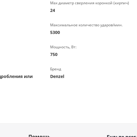
Max диаметр сверления коронкой (кирпич)
24
Максимальное количество ударов/мин.
5300
Мощность, Вт:
750
Бренд
дробления или
Denzel
Помощь