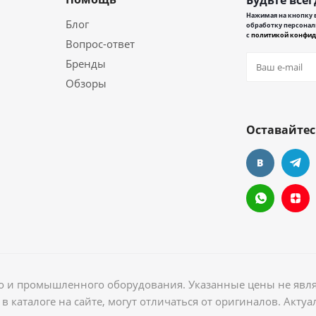
Будьте всег
Нажимая на кнопку в
Блог
обработку персонал
с
политикой конфид
Вопрос-ответ
Бренды
Обзоры
Оставайтес
ого и промышленного оборудования. Указанные цены не явл
в каталоге на сайте, могут отличаться от оригиналов. Акт