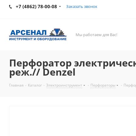
+7 (4862) 78-00-08
Заказать звонок
Мы работаем для Вас!
Перфоратор электрический
реж.// Denzel
Главная
-
Каталог
-
Электроинструмент
-
Перфораторы
-
Перфор