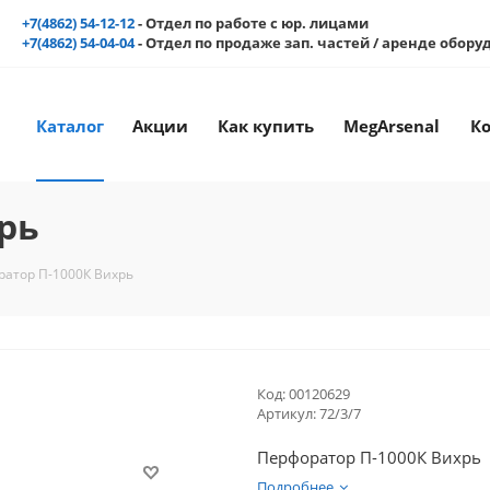
+7(4862) 54-12-12
- Отдел по работе с юр. лицами
+7(4862) 54-04-04
- Отдел по продаже зап. частей / аренде обор
Каталог
Акции
Как купить
MegArsenal
К
рь
атор П-1000К Вихрь
Код:
00120629
Артикул:
72/3/7
Перфоратор П-1000К Вихрь
Подробнее