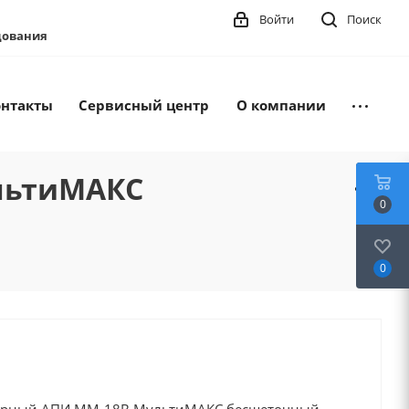
Войти
Поиск
удования
онтакты
Сервисный центр
О компании
льтиМАКС
0
0