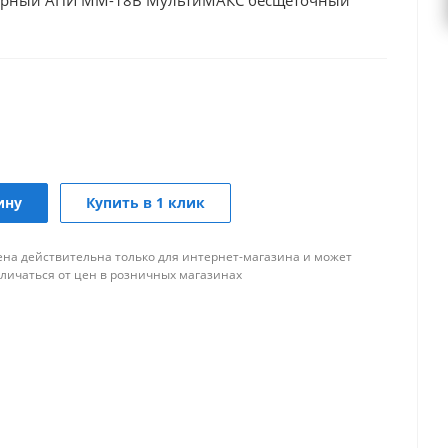
торный АПИ ММ-18В МультиМАКС бесщеточный
ину
Купить в 1 клик
ена действительна только для интернет-магазина и может
тличаться от цен в розничных магазинах