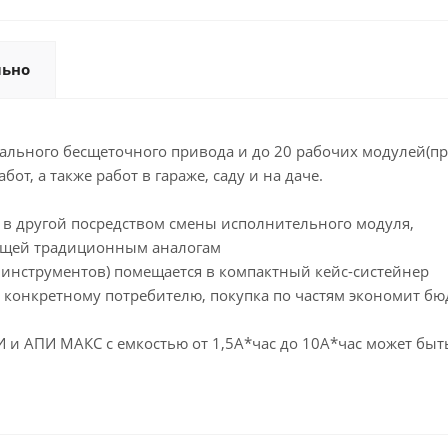
льно
сального бесщеточного привода и до 20 рабочих модулей(п
, а также работ в гараже, саду и на даче.
а в другой посредством смены исполнительного модуля,
ающей традиционным аналогам
0 инструментов) помещается в компактный кейс-систейнер
о конкретному потребителю, покупка по частям экономит бю
и АПИ МАКС с емкостью от 1,5А*час до 10А*час может быт