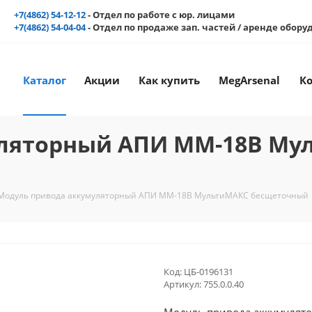
+7(4862) 54-12-12
- Отдел по работе с юр. лицами
+7(4862) 54-04-04
- Отдел по продаже зап. частей / аренде обор
Каталог
Акции
Как купить
MegArsenal
К
уляторный АПИ ММ-18В Му
Модуль привода аккумуляторный АПИ ММ-18В МультиМАКС бесщеточный
Код:
ЦБ-0196131
Артикул:
755.0.0.40