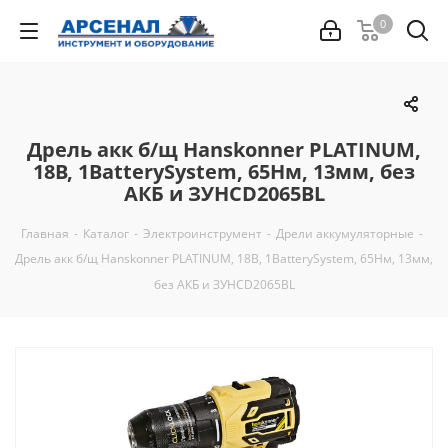
0
Дрель акк б/щ Hanskonner PLATINUM,
18В, 1BatterySystem, 65Нм, 13мм, без
АКБ и ЗУHCD2065BL
Главная
-
Каталог
-
Электроинструмент
-
Дрели аккумуляторные
-
Дрель акк б/щ Hanskonner PLATINUM, 18В, 1BatterySystem, 65Нм, 13мм,
без АКБ и ЗУHCD2065BL