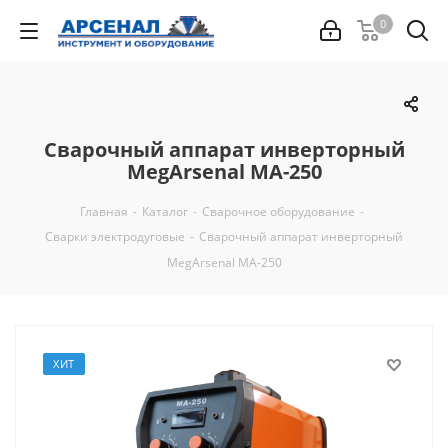
0
Сварочный аппарат инверторный
MegArsenal МА-250
Главная
-
Каталог
-
Сварочное оборудование
-
Сварки электродуговые
-
Сварочный аппарат инверторный
MegArsenal МА-250
ХИТ