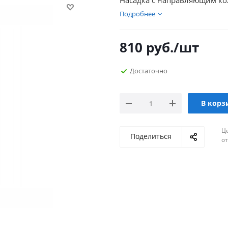
Насадка с направляющим ко
Подробнее
810
руб.
/шт
Достаточно
В корз
Ц
Поделиться
о