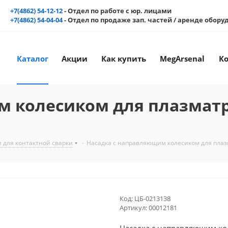
+7(4862) 54-12-12
- Отдел по работе с юр. лицами
+7(4862) 54-04-04
- Отдел по продаже зап. частей / аренде обор
Каталог
Акции
Как купить
MegArsenal
К
м колесиком для плазмат
 для контактной сварки
-
Насадка с направляющим колесиком для плаз
Код:
ЦБ-0213138
Артикул:
00012181