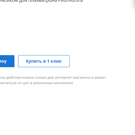
лесиком для плазматрона P80/Aurora
ину
Купить в 1 клик
ена действительна только для интернет-магазина и может
тличаться от цен в розничных магазинах