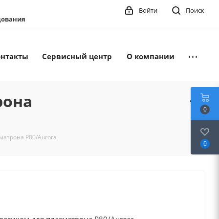
Войти
Поиск
удования
онтакты
Сервисный центр
О компании
рона
0
матрона P80/Aurora
0