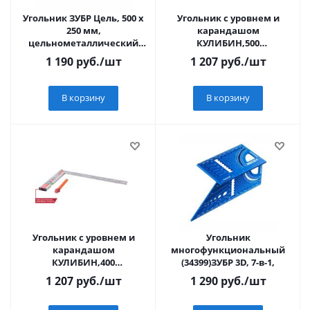
Угольник ЗУБР Цель, 500 х
Угольник с уровнем и
250 мм,
карандашом
цельнометаллический
КУЛИБИН,500
нержавеющий
мм,нерж.сталь,pat.,Sturm!
1 190
руб.
/шт
1 207
руб.
/шт
Профессионал (34350-50)
В корзину
В корзину
Угольник с уровнем и
Угольник
карандашом
многофункциональный
КУЛИБИН,400
(34399)ЗУБР 3D, 7-в-1,
мм,нерж.сталь,pat.,Sturm!
1 207
руб.
/шт
1 290
руб.
/шт