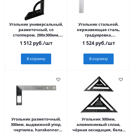
Угольник универсальный,
Угольник стальной,
разметочный, со
нержавеющая сталь,
стоппером, 200x300мм,
градуировка,
Sturm! 2020-08-300
алюминиевое основание,
1 512
руб.
/шт
1 524
руб.
/шт
400 мм// Denzel
В корзину
В корзину
Угольник разметочный,
Угольник 300мм,
300мм, выдвижной упор,
алюминиевый сплав,
чертилка, hanskonner
чёрная оксидация, белая