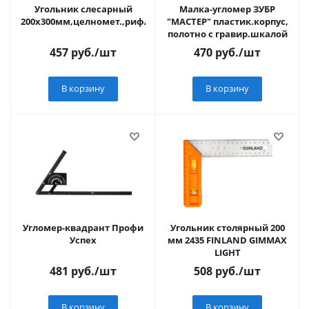
Угольник слесарный
Малка-угломер ЗУБР
200х300мм,целномет.,рифл.шкала
"МАСТЕР" пластик.корпус,
полотно с гравир.шкалой
457
руб.
/шт
470
руб.
/шт
В корзину
В корзину
Угломер-квадрант Профи
Угольник столярный 200
Успех
мм 2435 FINLAND GIMMAX
LIGHT
481
руб.
/шт
508
руб.
/шт
В корзину
В корзину