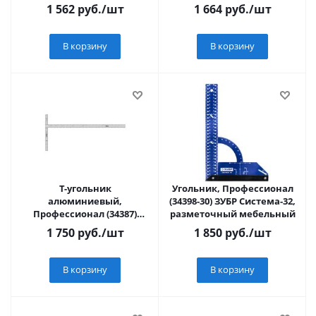
HK2020-11-300
шкала, Sturm!
1 562
руб.
/шт
1 664
руб.
/шт
В корзину
В корзину
Т-угольник
Угольник, Профессионал
алюминиевый,
(34398-30) ЗУБР Система-32,
Профессионал (34387)
разметочный мебельный
ЗУБР
1 750
руб.
/шт
1 850
руб.
/шт
В корзину
В корзину