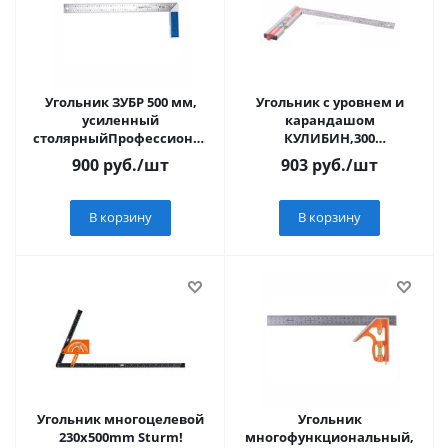
Угольник ЗУБР 500 мм,
Угольник с уровнем и
усиленный
карандашом
столярныйПрофессионал
КУЛИБИН,300
(34393-50)
мм,нерж.сталь,pat.,Sturm!
900
руб.
/шт
903
руб.
/шт
В корзину
В корзину
Угольник многоцелевой
Угольник
230x500mm Sturm!
многофункциональный,