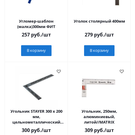
Угломер-шаблон
Уголок столярный 400мм
(малка)300мм ФИТ
257
руб.
/шт
279
руб.
/шт
В корзину
В корзину
Угольник STAYER 300 х 200
Угольник, 250мм,
мм,
алюминиевый,
цельнометаллический
литой//MATRIX
(3435-30)
300
руб.
/шт
309
руб.
/шт