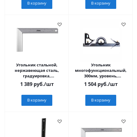
В корзину
В корзину
Угольник стальной,
Угольник
нержавеющая сталь,
многофункциональный,
градуировка,
300мм, уровень,
алюминиевое основание,
транспортир, чертилка,
1 389
руб.
/шт
1 504
руб.
/шт
300 мм// Denzel
Sturm! 2020-09-300
В корзину
В корзину