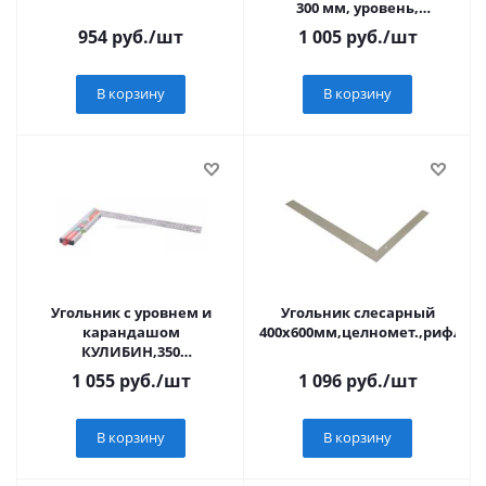
300 мм, уровень,
чертилка, Sturm! 2020-10-
954
руб.
/шт
1 005
руб.
/шт
300
В корзину
В корзину
Угольник с уровнем и
Угольник слесарный
карандашом
400х600мм,целномет.,рифл.ш
КУЛИБИН,350
мм,нерж.сталь,pat.,Sturm!
1 055
руб.
/шт
1 096
руб.
/шт
В корзину
В корзину