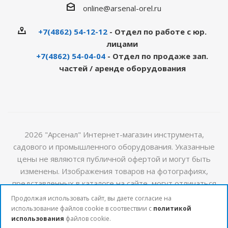
online@arsenal-orel.ru
+7(4862) 54-12-12
- Отдел по работе с юр.
лицами
+7(4862) 54-04-04
- Отдел по продаже зап.
частей / аренде оборудования
2026 "Арсенал" Интернет-магазин инструмента,
садового и промышленного оборудования. Указанные
цены не являются публичной офертой и могут быть
изменены. Изображения товаров на фотографиях,
представленных в каталоге на сайте, могут отличаться
от оригиналов. Актуальную информацию о стоимости и
Продолжая использовать сайт, вы даете согласие на
наличии товаров можно получить у наших менеджеров
использование файлов cookie в соотвествии с
политикой
использования
файлов cookie.