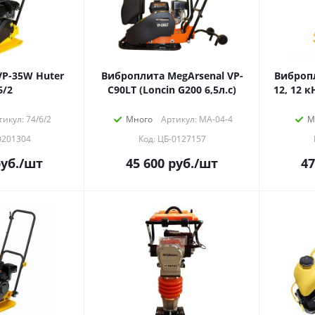
P-35W Huter
Виброплита MegArsenal VP-
Вибропл
6/2
C90LT (Loncin G200 6,5л.с)
12, 12 к
тикул: 74/6/2
Много
Артикул: МА-04-4
М
0201304
Код: ЦБ-0127157
уб.
/шт
45 600
руб.
/шт
47