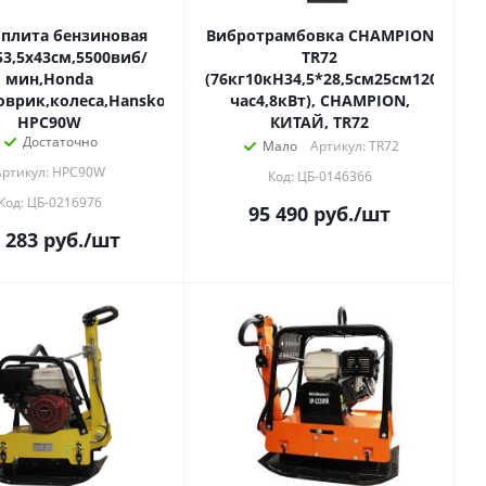
плита бензиновая
Вибротрамбовка CHAMPION
,53,5x43см,5500виб/
TR72
мин,Honda
(76кг10кН34,5*28,5см25см120м2/
оврик,колеса,Hanskonner
час4,8кВт), CHAMPION,
HPC90W
КИТАЙ, TR72
Достаточно
Мало
Артикул: TR72
Артикул: HPC90W
Код: ЦБ-0146366
Код: ЦБ-0216976
95 490
руб.
/шт
 283
руб.
/шт