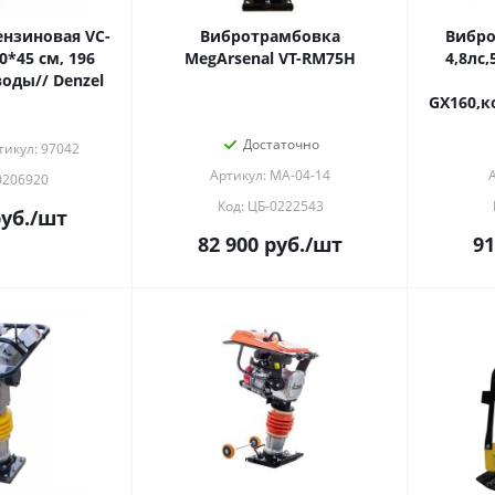
нзиновая VC-
Вибротрамбовка
Вибро
0*45 см, 196
MegArsenal VT-RM75H
4,8лс
воды// Denzel
GX160,к
Достаточно
тикул: 97042
Артикул: МА-04-14
0206920
Код: ЦБ-0222543
уб.
/шт
82 900
руб.
/шт
91