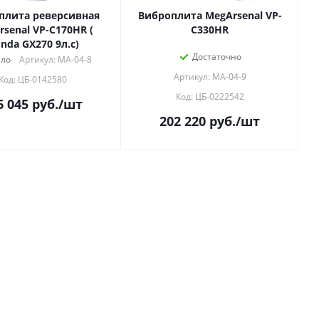
плита реверсивная
Виброплита MegArsenal VP-
senal VP-C170HR (
C330HR
Honda GX270 9л.с)
Достаточно
ло
Артикул: МА-04-8
Артикул: МА-04-9
Код: ЦБ-0142580
Код: ЦБ-0222542
6 045
руб.
/шт
202 220
руб.
/шт