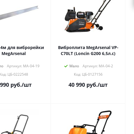
 4м для виброрейки
Виброплита MegArsenal VP-
MegArsenal
C70LT (Loncin G200 6,5л.с)
ло
Артикул: МА-04-19
Мало
Артикул: МА-04-2
Код: ЦБ-0222548
Код: ЦБ-0127156
 990
руб.
/шт
40 990
руб.
/шт