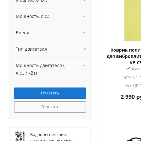
Мощность, л.с.:
Бренд
Тип двигателя
Коврик поли
для виброплит
VP-C
Мощность двигателя (
Дост
л.с.. / кВт)
Артикул: 
Код: ЦБ-
2 990
р
Сбросить
Водообеспечение,
водоотведение (насосы,