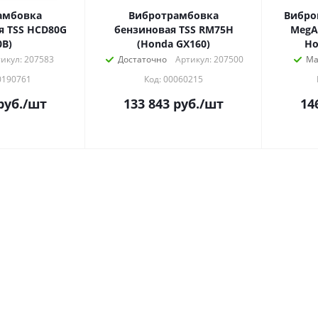
амбовка
Вибротрамбовка
Вибро
я TSS HCD80G
бензиновая TSS RM75H
MegAr
0В)
(Honda GX160)
икул: 207583
Достаточно
Артикул: 207500
Ма
0190761
Код: 00060215
руб.
/шт
133 843
руб.
/шт
14