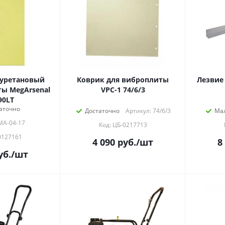
уретановый
Коврик для виброплиты
Лезвие
ы MegArsenal
VPC-1 74/6/3
90LT
аточно
Достаточно
Артикул: 74/6/3
Ма
МА-04-17
Код: ЦБ-0217713
0127161
4 090
руб.
/шт
8
уб.
/шт