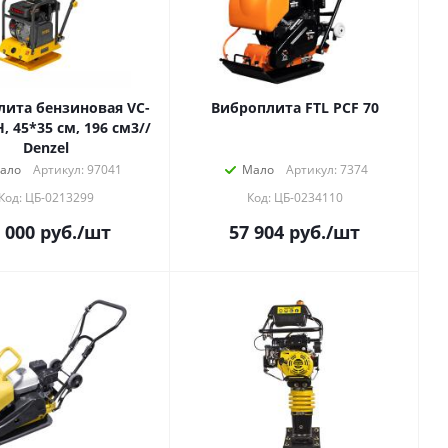
ита бензиновая VC-
Виброплита FTL PCF 70
Н, 45*35 см, 196 см3//
Denzel
ало
Артикул: 97041
Мало
Артикул: 7374
Код: ЦБ-0213299
Код: ЦБ-0234110
 000
руб.
/шт
57 904
руб.
/шт