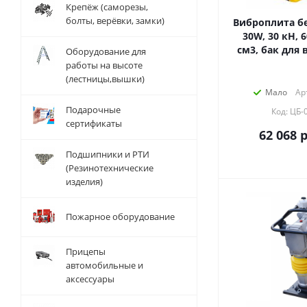
Крепёж (саморезы,
болты, верёвки, замки)
Виброплита бе
30W, 30 кН, 6
см3, бак для 
Оборудование для
работы на высоте
(лестницы,вышки)
Мало
Ар
Подарочные
Код: ЦБ-
сертификаты
62 068
р
Подшипники и РТИ
(Резинотехнические
изделия)
Пожарное оборудование
Прицепы
автомобильные и
аксессуары