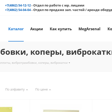
+7(4862) 54-12-12
- Отдел по работе с юр. лицами
+7(4862) 54-04-04
- Отдел по продаже зап. частей / аренде обор
Каталог
Акции
Как купить
MegArsenal
К
бовки, коперы, виброкатк
оплиты, вибротрамбовки, коперы, виброкатки
По алфавиту
По цене