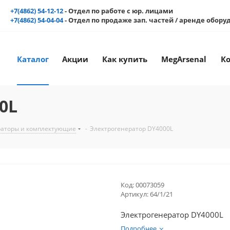
+7(4862) 54-12-12
- Отдел по работе с юр. лицами
+7(4862) 54-04-04
- Отдел по продаже зап. частей / аренде обор
Каталог
Акции
Как купить
MegArsenal
К
0L
раторы и комплектующие
-
Электрогенератор DY4000L
Код:
00073059
Артикул:
64/1/21
Электрогенератор DY4000L
Подробнее