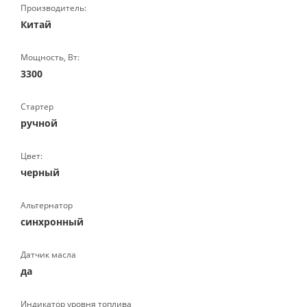
Производитель:
Китай
Мощность, Вт:
3300
Стартер
ручной
Цвет:
черный
Альтернатор
синхронный
Датчик масла
да
Индикатор уровня топлива