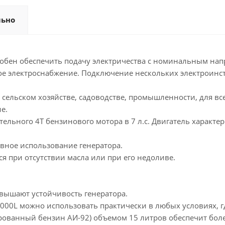
льно
собен обеспечить подачу электричества с номинальным нап
ьное электроснабжение. Подключение нескольких электроинс
сельском хозяйстве, садоводстве, промышленности, для всех
е.
льного 4Т бензинового мотора в 7 л.с. Двигатель характе
ивное использование генератора.
ся при отсутствии масла или при его недоливе.
вышают устойчивость генератора.
0L можно использовать практически в любых условиях, где
рованный бензин АИ-92) объемом 15 литров обеспечит боле