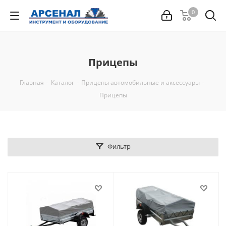
0
Прицепы
Главная
-
Каталог
-
Прицепы автомобильные и аксессуары
-
Прицепы
Фильтр