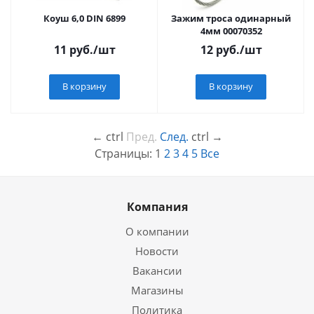
Коуш 6,0 DIN 6899
Зажим троса одинарный
4мм 00070352
11
руб.
/шт
12
руб.
/шт
В корзину
В корзину
←
ctrl
Пред.
След.
ctrl
→
Страницы:
1
2
3
4
5
Все
Компания
О компании
Новости
Вакансии
Магазины
Политика