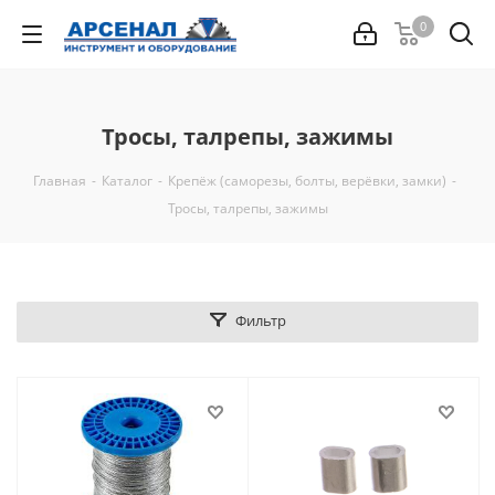
0
Тросы, талрепы, зажимы
Главная
-
Каталог
-
Крепёж (саморезы, болты, верёвки, замки)
-
Тросы, талрепы, зажимы
Фильтр