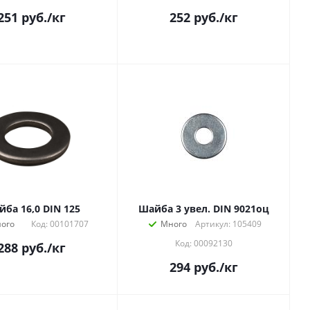
251
руб.
/кг
252
руб.
/кг
ба 16,0 DIN 125
Шайба 3 увел. DIN 9021оц
ого
Код: 00101707
Много
Артикул: 105409
Код: 00092130
288
руб.
/кг
294
руб.
/кг