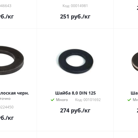
046643
Код: 00014981
б.
/кг
251
руб.
/кг
лоская черн.
Шайба 8,0 DIN 125
Шай
точно
Много
Код: 00101692
Мн
0224450
274
руб.
/кг
б.
/кг