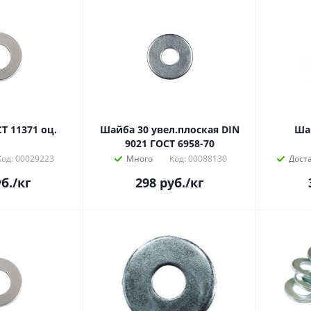
Т 11371 оц.
Шайба 30 увел.плоская DIN
Шай
9021 ГОСТ 6958-70
Код: 00029223
Много
Код: 00088130
Дост
б.
/кг
298
руб.
/кг