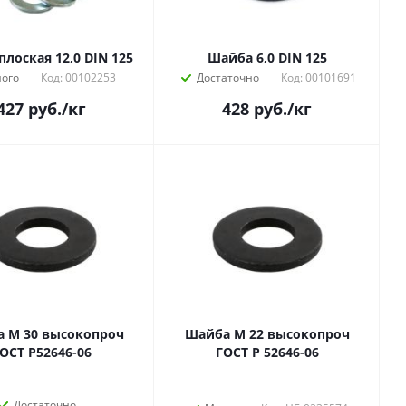
лоская 12,0 DIN 125
Шайба 6,0 DIN 125
ого
Код: 00102253
Достаточно
Код: 00101691
427
руб.
/кг
428
руб.
/кг
 М 30 высокопроч
Шайба М 22 высокопроч
ОСТ Р52646-06
ГОСТ Р 52646-06
Достаточно