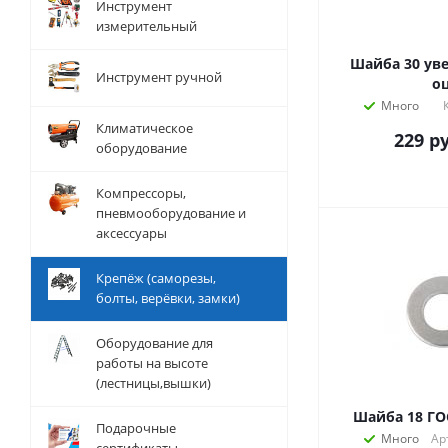
Инструмент
измерительный
Шайба 30 уве
Инструмент ручной
оц
Много
Климатическое
229
ру
оборудование
Компрессоры,
пневмооборудование и
аксессуары
Крепёж (саморезы,
болты, верёвки, замки)
Оборудование для
работы на высоте
(лестницы,вышки)
Шайба 18 ГОС
Подарочные
Много
Ар