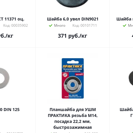
Т 11371 оц.
Шайба 6,0 увел DIN9021
Шайба п
Код: 00035902
Много
Код: 00101711
Мн
б.
/кг
371
руб.
/кг
0 DIN 125
Планшайба для УШМ
Шайба
ПРАКТИКА резьба М14,
Г
посадка 22,2 мм,
быстрозажимная