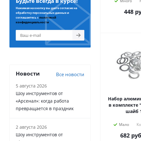
Будьте всегда в курсе!
Много
Нажимая на кнопку вы даете согласие на
448
ру
обработку персональных данных и
соглашаетесь с
политикой
конфиденциальности
Новости
Все новости
5 августа 2026
Шоу инструментов от
Набор алюми
«Арсенал»: когда работа
в комплекте 
превращается в праздник
шайб 
Мало
Ко
2 августа 2026
Шоу инструментов от
682
руб