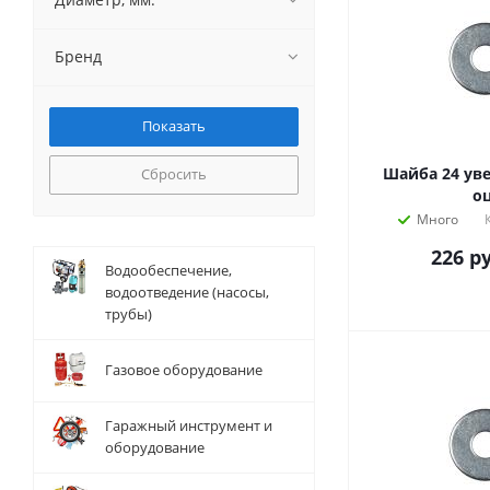
Бренд
Шайба 24 уве
Сбросить
оц
Много
226
ру
Водообеспечение,
водоотведение (насосы,
трубы)
Газовое оборудование
Гаражный инструмент и
оборудование