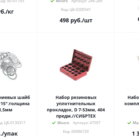
Код: 00101705
Много
Артикул: 246-289
Код: ЦБ-0200541
б.
/кг
498
руб.
/шт
ниевых шайб
Набор резиновых
Набо
"15".толщина
уплотнительных
компл
1,5мм
прокладок, D 7-53мм, 404
предм.//СИБРТЕХ
д: ЦБ-0130317
Много
Артикул: 47597
Ма
Код: 00086720
.
/упак
1 