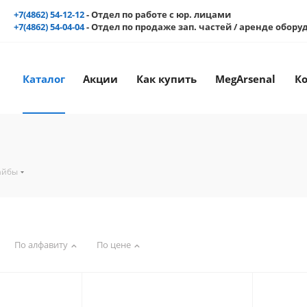
+7(4862) 54-12-12
- Отдел по работе с юр. лицами
+7(4862) 54-04-04
- Отдел по продаже зап. частей / аренде обор
Каталог
Акции
Как купить
MegArsenal
К
айбы
По алфавиту
По цене