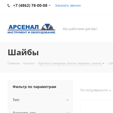
+7 (4862) 78-00-08
Заказать звонок
Мы работаем для Вас!
Шайбы
Главная
-
Каталог
-
Крепёж (саморезы, болты, верёвки, замки)
-
Ш
Фильтр по параметрам
По популярности
Тип:
Диаметр, мм: