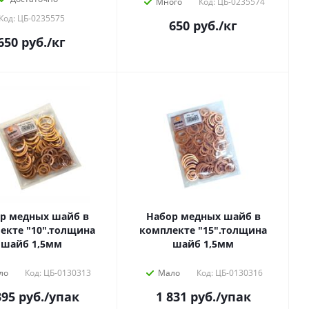
Много
Код: ЦБ-0235574
Код: ЦБ-0235575
650
руб.
/кг
650
руб.
/кг
р медных шайб в
Набор медных шайб в
екте "10".толщина
комплекте "15".толщина
шайб 1,5мм
шайб 1,5мм
ло
Код: ЦБ-0130313
Мало
Код: ЦБ-0130316
395
руб.
/упак
1 831
руб.
/упак