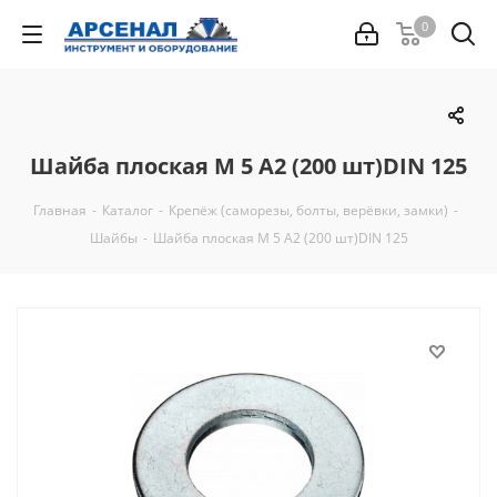
0
Шайба плоская M 5 A2 (200 шт)DIN 125
Главная
-
Каталог
-
Крепёж (саморезы, болты, верёвки, замки)
-
Шайбы
-
Шайба плоская M 5 A2 (200 шт)DIN 125